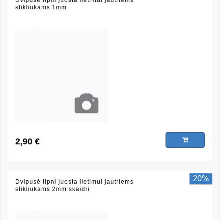
Dvipusė lipni juosta lietimui jautriems
stikliukams 1mm
2,90 €
20%
Dvipusė lipni juosta lietimui jautriems
stikliukams 2mm skaidri