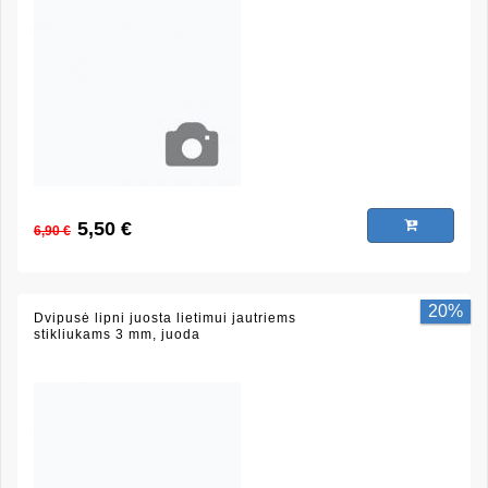
5,50 €
6,90 €
20%
Dvipusė lipni juosta lietimui jautriems
stikliukams 3 mm, juoda