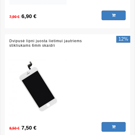
6,90 €
7,90 €
12%
Dvipusė lipni juosta lietimui jautriems
stikliukams 6mm skaidri
7,50 €
8,50 €