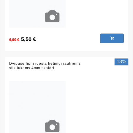
5,50 €
6,90 €
13%
Dvipusė lipni juosta lietimui jautriems
stikliukams 4mm skaidri