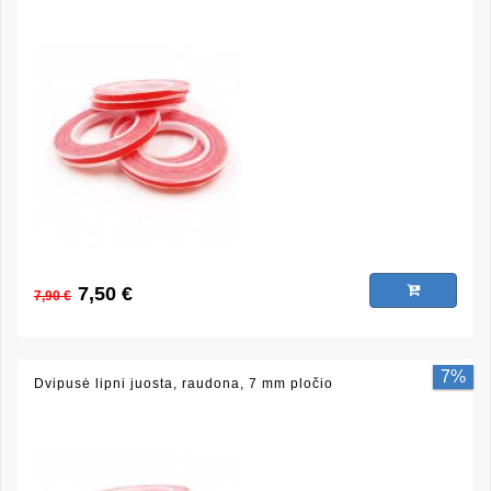
7,50 €
7,90 €
7%
Dvipusė lipni juosta, raudona, 7 mm pločio