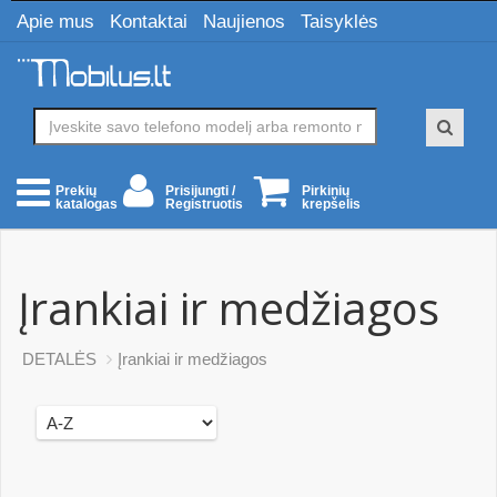
Apie mus
Kontaktai
Naujienos
Taisyklės
Prisijungti /
Pirkinių
Prekių
Registruotis
krepšelis
katalogas
Įrankiai ir medžiagos
DETALĖS
Įrankiai ir medžiagos