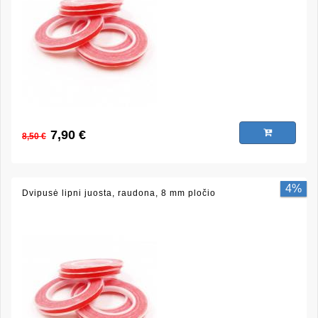
7,90 €
8,50 €
4%
Dvipusė lipni juosta, raudona, 8 mm pločio