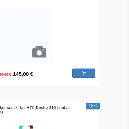
145,00 €
79,00 €
18%
kranas skirtas HTC Desire 310 juodas
HQ