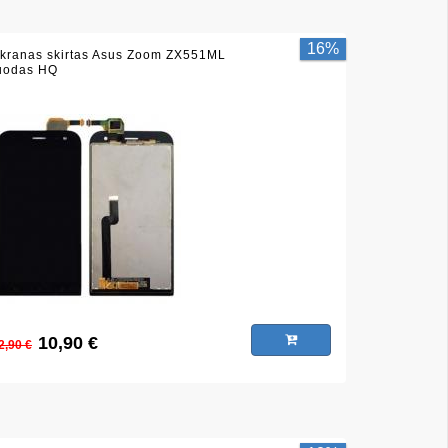
16%
kranas skirtas Asus Zoom ZX551ML
uodas HQ
10,90 €
2,90 €