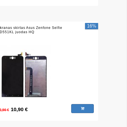
16%
kranas skirtas Asus Zenfone Selfie
D551KL juodas HQ
10,90 €
2,90 €