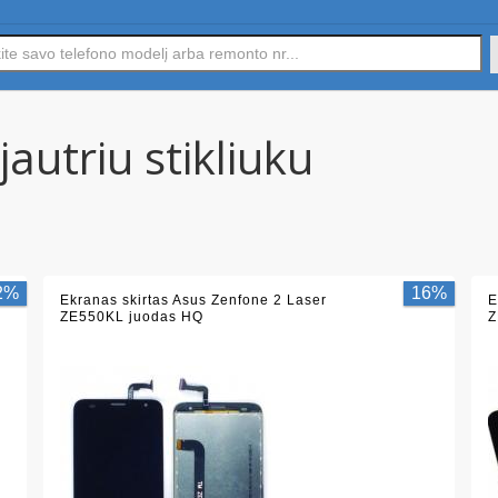
jautriu stikliuku
2%
16%
Ekranas skirtas Asus Zenfone 2 Laser
E
ZE550KL juodas HQ
Z