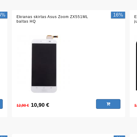
6%
16%
Ekranas skirtas Asus Zoom ZX551ML
E
baltas HQ
j
10,90 €
12,90 €
1