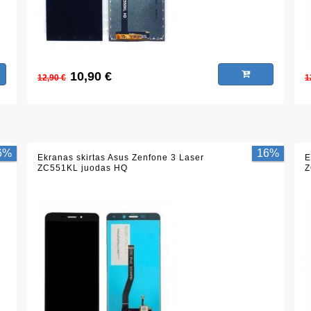
10,90 €
12,90 €
1
6%
16%
Ekranas skirtas Asus Zenfone 3 Laser
E
ZC551KL juodas HQ
Z