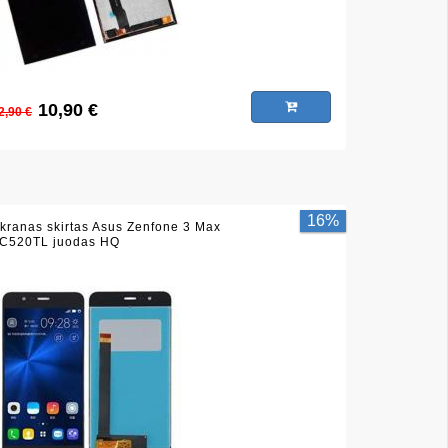
10,90 €
2,90 €
16%
kranas skirtas Asus Zenfone 3 Max
C520TL juodas HQ