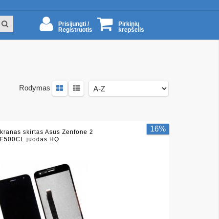
Prisijungti /
Pirkinių
Registruotis
krepšelis
Rodymas
16%
kranas skirtas Asus Zenfone 2
E500CL juodas HQ