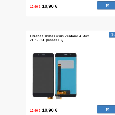
10,90 €
12,90 €
1
Ekranas skirtas Asus Zenfone 4 Max
ZC520KL juodas HQ
10,90 €
12,90 €