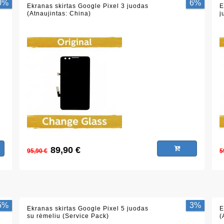
0%
6%
Ekranas skirtas Google Pixel 3 juodas
E
(Atnaujintas: China)
j
89,90 €
95,90 €
5
5%
3%
Ekranas skirtas Google Pixel 5 juodas
E
su rėmeliu (Service Pack)
(