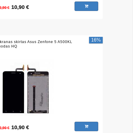
10,90 €
2,90 €
16%
kranas skirtas Asus Zenfone 5 A500KL
uodas HQ
10,90 €
2,90 €