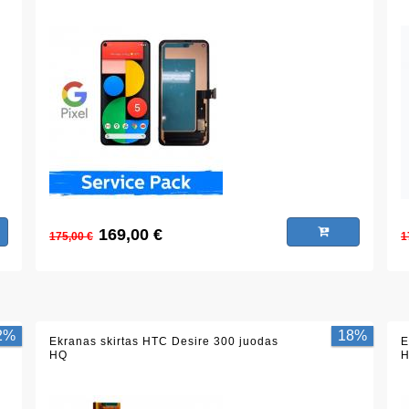
169,00 €
175,00 €
1
2%
18%
Ekranas skirtas HTC Desire 300 juodas
E
HQ