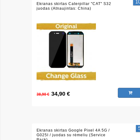
1
Ekranas skirtas Caterpillar "CAT" S32
juodas (Atnaujintas: China)
34,90 €
38,90 €
Ekranas skirtas Google Pixel 4A 5G /
G025I / juodas su rėmeliu (Service
Pack)