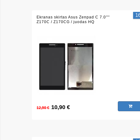
1
Ekranas skirtas Asus Zenpad C 7.0''''
Z170C / Z170CG / juodas HQ
10,90 €
12,90 €