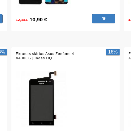
10,90 €
12,90 €
1
6%
16%
Ekranas skirtas Asus Zenfone 4
E
A400CG juodas HQ
A