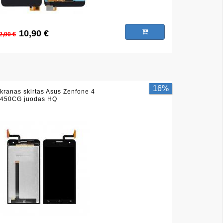
10,90 €
2,90 €
16%
kranas skirtas Asus Zenfone 4
450CG juodas HQ