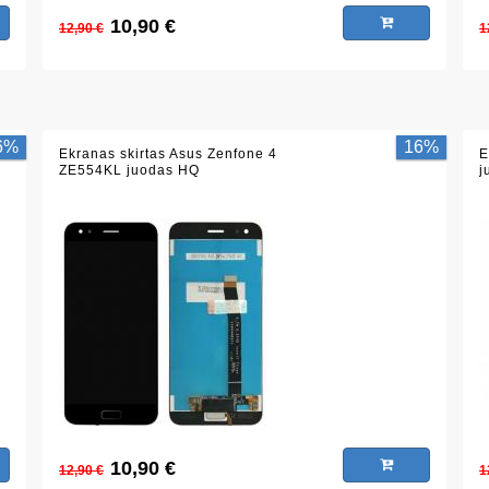
10,90 €
12,90 €
1
6%
16%
Ekranas skirtas Asus Zenfone 4
E
ZE554KL juodas HQ
j
10,90 €
12,90 €
1