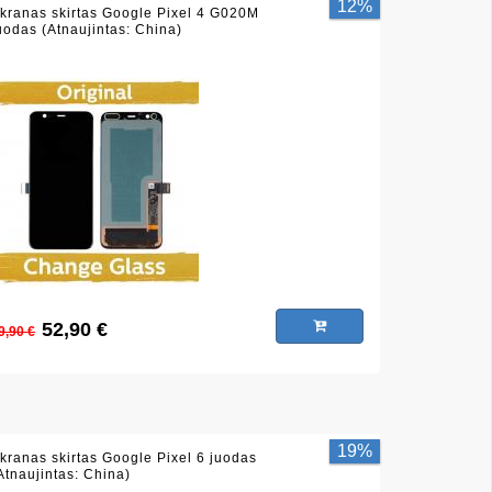
12%
kranas skirtas Google Pixel 4 G020M
uodas (Atnaujintas: China)
52,90 €
9,90 €
19%
kranas skirtas Google Pixel 6 juodas
Atnaujintas: China)