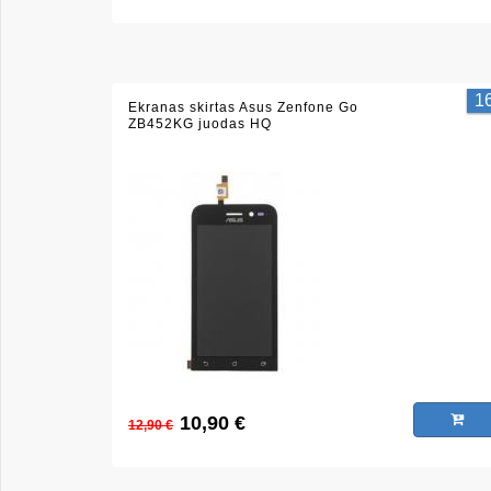
1
Ekranas skirtas Asus Zenfone Go
ZB452KG juodas HQ
10,90 €
12,90 €