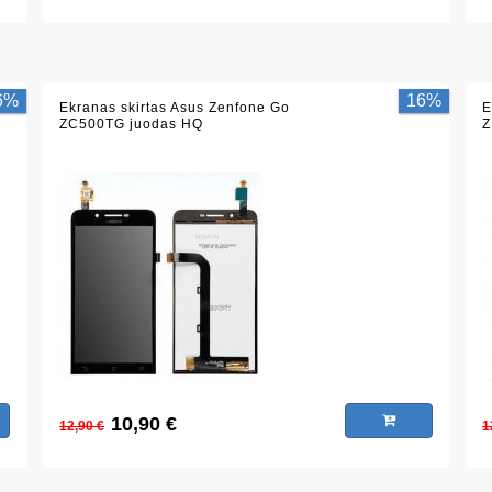
6%
16%
Ekranas skirtas Asus Zenfone Go
E
ZC500TG juodas HQ
Z
10,90 €
12,90 €
1