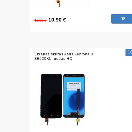
10,90 €
12,90 €
1
Ekranas skirtas Asus Zenfone 3
ZE520KL juodas HQ