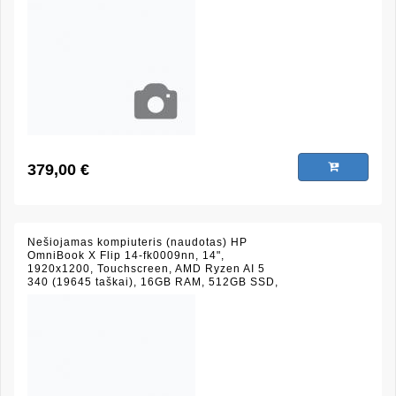
379,00 €
Nešiojamas kompiuteris (naudotas) HP
OmniBook X Flip 14-fk0009nn, 14",
1920x1200, Touchscreen, AMD Ryzen AI 5
340 (19645 taškai), 16GB RAM, 512GB SSD,
AMD Radeon 840M Graphics, sidabrinis,
(būklė 10/10)