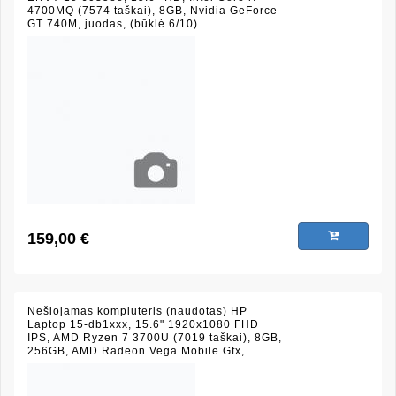
4700MQ (7574 taškai), 8GB, Nvidia GeForce
GT 740M, juodas, (būklė 6/10)
159,00 €
Nešiojamas kompiuteris (naudotas) HP
Laptop 15-db1xxx, 15.6" 1920x1080 FHD
IPS, AMD Ryzen 7 3700U (7019 taškai), 8GB,
256GB, AMD Radeon Vega Mobile Gfx,
juodas, (būklė 9/10)