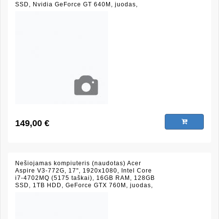
SSD, Nvidia GeForce GT 640M, juodas,
(būklė 7/10)
149,00 €
Nešiojamas kompiuteris (naudotas) Acer
Aspire V3-772G, 17", 1920x1080, Intel Core
i7-4702MQ (5175 taškai), 16GB RAM, 128GB
SSD, 1TB HDD, GeForce GTX 760M, juodas,
(būklė 8/10)