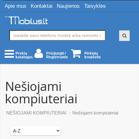
Apie mus
Kontaktai
Naujienos
Taisyklės
Prisijungti /
Pirkinių
Prekių
Registruotis
krepšelis
katalogas
Nešiojami
kompiuteriai
NEŠIOJAMI KOMPIUTERIAI
Nešiojami kompiuteriai