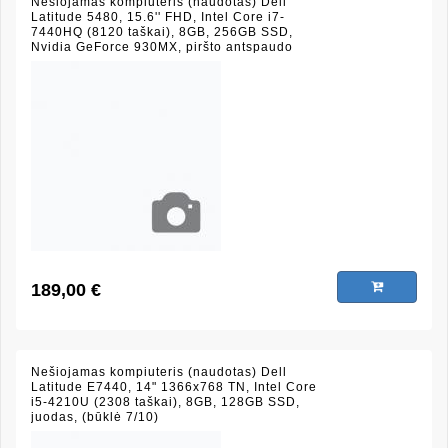
Nešiojamas kompiuteris (naudotas) Dell
Latitude 5480, 15.6'' FHD, Intel Core i7-
7440HQ (8120 taškai), 8GB, 256GB SSD,
Nvidia GeForce 930MX, piršto antspaudo
skaitytuvas, juodas, (būklė 6/10)
189,00 €
Nešiojamas kompiuteris (naudotas) Dell
Latitude E7440, 14" 1366x768 TN, Intel Core
i5-4210U (2308 taškai), 8GB, 128GB SSD,
juodas, (būklė 7/10)