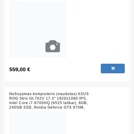
559,00 €
Nešiojamas kompiuteris (naudotas) ASUS
ROG Strix GL702V 17.3" 1920x1080 IPS,
Intel Core i7-6700HQ (6525 taškai), 8GB,
240GB SSD, Nvidia Geforce GTX 970M,
juodas, (būklė 7/10)