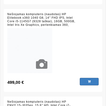
Nešiojamas kompiuteris (naudotas) HP
Elitebook x360 1040 G8, 14'' FHD IPS, Intel
Core i5-1145G7 (9328 taškai), 16GB, 500GB,
Intel Iris Xe Graphics, perlenkiamas 360,
liečiamas ekranas, piršto antspaudo
skaitytuvas, juodas, (būklė 8/10)
499,00 €
Nešiojamas kompiuteris (naudotas) HP
ENVY 15-J035eo, 15.6'' HD, Intel Core i7-