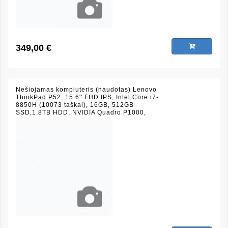
349,00 €
Nešiojamas kompiuteris (naudotas) Lenovo
ThinkPad P52, 15.6'' FHD IPS, Intel Core i7-
8850H (10073 taškai), 16GB, 512GB
SSD,1.8TB HDD, NVIDIA Quadro P1000,
piršto antspaudo skaitytuvas, juodas, (būklė
9/10)