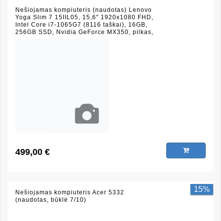
Nešiojamas kompiuteris (naudotas) Lenovo
Yoga Slim 7 15IIL05, 15,6" 1920x1080 FHD,
Intel Core i7-1065G7 (8116 taškai), 16GB,
256GB SSD, Nvidia GeForce MX350, pilkas,
(būklė 9/10)
499,00 €
15%
Nešiojamas kompiuteris Acer 5332
(naudotas, būklė 7/10)