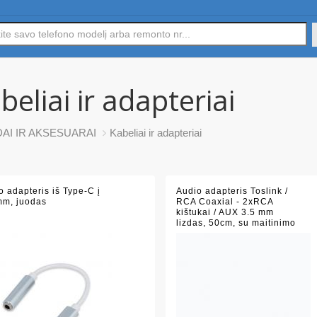
beliai ir adapteriai
DAI IR AKSESUARAI
Kabeliai ir adapteriai
o adapteris iš Type-C į
Audio adapteris Toslink /
mm, juodas
RCA Coaxial - 2xRCA
kištukai / AUX 3.5 mm
lizdas, 50cm, su maitinimo
kabeliu, juodas