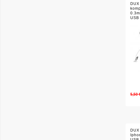
DUX 
komp
0.3m
USB 
Grud
5,50 
DUX 
Ipho
USB 