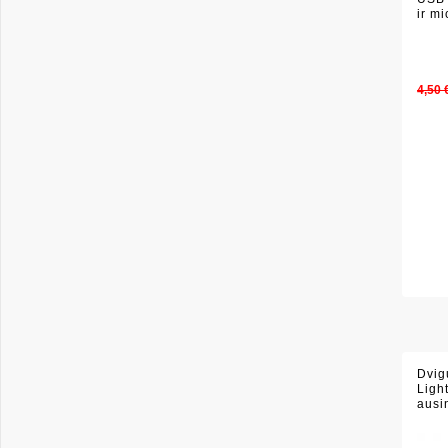
ir m
Data
silik
antg
4,50 
Dvig
Ligh
ausin