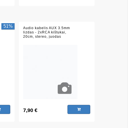
51%
Audio kabelis AUX 3.5mm
lizdas - 2xRCA kištukai,
20cm, stereo, juodas
7,90 €