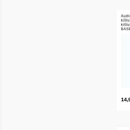
Audi
kišt
kišt
BAS
14,