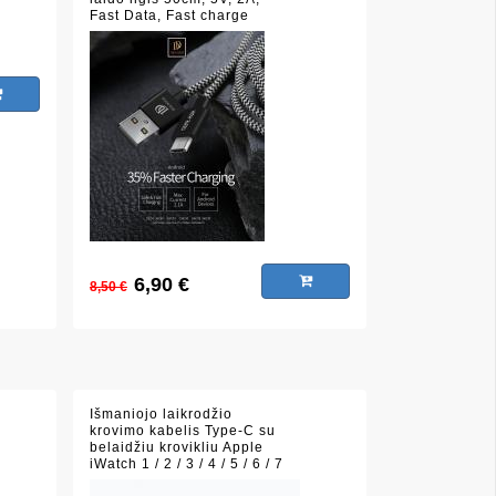
Fast Data, Fast charge
6,90 €
8,50 €
Išmaniojo laikrodžio
krovimo kabelis Type-C su
belaidžiu krovikliu Apple
iWatch 1 / 2 / 3 / 4 / 5 / 6 / 7
/ 8 serijai, sustiprintas