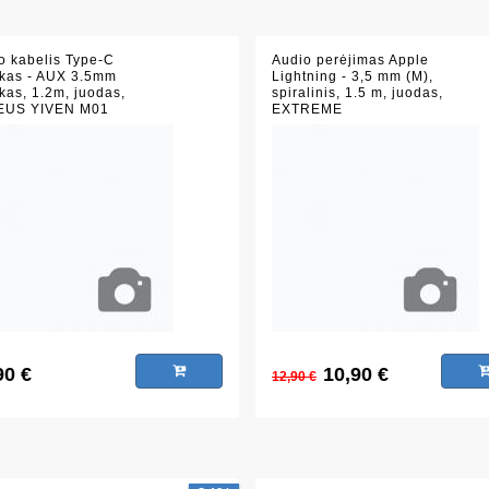
o kabelis Type-C
Audio perėjimas Apple
ukas - AUX 3.5mm
Lightning - 3,5 mm (M),
ukas, 1.2m, juodas,
spiralinis, 1.5 m, juodas,
EUS YIVEN M01
EXTREME
90 €
10,90 €
12,90 €