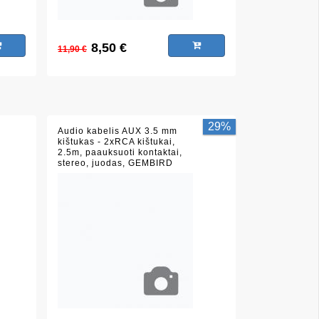
8,50 €
11,90 €
29%
Audio kabelis AUX 3.5 mm
kištukas - 2xRCA kištukai,
2.5m, paauksuoti kontaktai,
stereo, juodas, GEMBIRD
CCA-352-2.5M