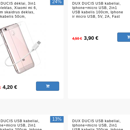
24%
DUCIS dėklai, 3in1
DUX DUCIS USB kabeliai,
lektas, Xiaomi mi 6,
Iphone+micro USB, 2in1
m skaidrus deklas,
USB kabelis 100cm, Iphone
kabelis 50cm,
ir micro USB, 5V, 2A, Fast
intas stiklas H9, 2.5D
Data, Fast charge,
silikoninis, metalinai
antgaliai, raudonas
3,90 €
4,50 €
4,20 €
€
13%
DUCIS USB kabeliai,
DUX DUCIS USB kabeliai,
ne+micro USB, 2in1
Iphone+micro USB, 2in1
kabelis 200cm, Iphone
USB kabelis 200cm, Iphone