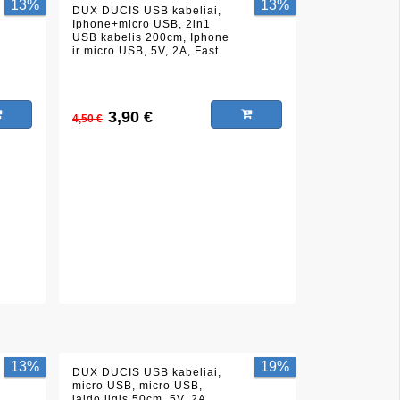
13%
13%
DUX DUCIS USB kabeliai,
Iphone+micro USB, 2in1
USB kabelis 200cm, Iphone
ir micro USB, 5V, 2A, Fast
Data, Fast charge,
silikoninis, metalinai
antgaliai, baltas
3,90 €
4,50 €
13%
19%
DUX DUCIS USB kabeliai,
micro USB, micro USB,
laido ilgis 50cm, 5V, 2A,