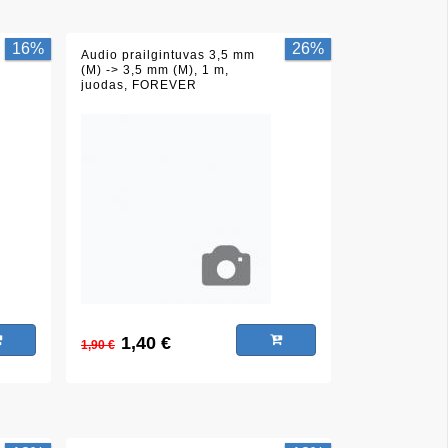
16%
26%
Audio prailgintuvas 3,5 mm
(M) -> 3,5 mm (M), 1 m,
juodas, FOREVER
1,40 €
1,90 €