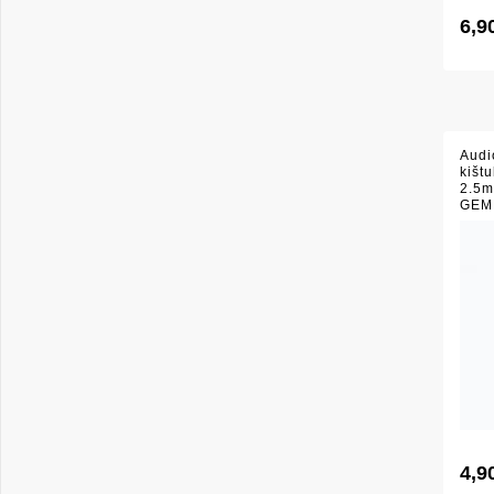
6,9
Audi
kišt
2.5m
GEM
4,9