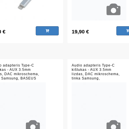
0 €
19,90 €
o adapteris Type-C
Audio adapteris Type-C
ukas - AUX 3.5mm
kištukas - AUX 3.5mm
as, DAC mikroschema,
lizdas, DAC mikroschema,
a Samsung, BASEUS
tinka Samsung,
 10cm
BOROFONE BV17, juodas,
10cm