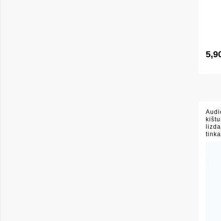
5,9
Audi
kišt
lizd
tink
L54,