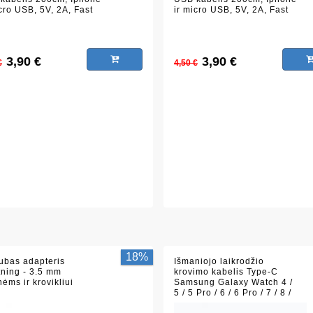
icro USB, 5V, 2A, Fast
ir micro USB, 5V, 2A, Fast
, Fast charge,
Data, Fast charge,
oninis, metalinai
silikoninis, metalinai
aliai, juodas
antgaliai, raudonas
3,90 €
3,90 €
€
4,50 €
18%
ubas adapteris
Išmaniojo laikrodžio
tning - 3.5 mm
krovimo kabelis Type-C
ėms ir krovikliui
Samsung Galaxy Watch 4 /
5 / 5 Pro / 6 / 6 Pro / 7 / 8 /
Active 1 / 2, juodas