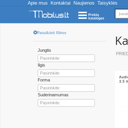
Apie mus
Kontaktai
Naujienos
Taisyklės
Prekių
katalogas
Panaikinti filtrus
Ka
Jungtis
PRIE
Pasirinkite
Ilgis
Pasirinkite
Audi
Forma
3,5 
Pasirinkite
Suderinamumas
Pasirinkite