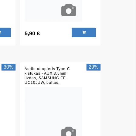
5,90 €
30%
29%
Audio adapteris Type-C
kištukas - AUX 3.5mm
lizdas, SAMSUNG EE-
UC10JUW, baltas,
(originalus įpakavimas),
tinka Samsung Galaxy S20
/ S21 / S22 / S23 serijai