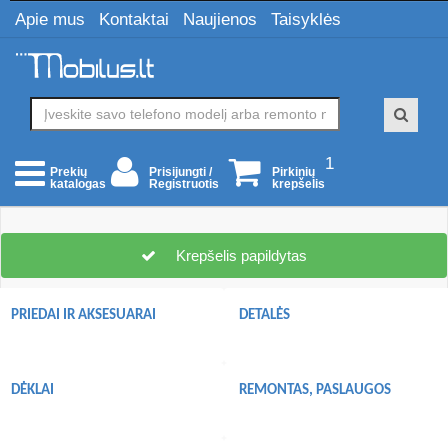
Apie mus
Kontaktai
Naujienos
Taisyklės
1
Prisijungti /
Pirkinių
Prekių
Registruotis
krepšelis
katalogas
Krepšelis papildytas
PRIEDAI IR AKSESUARAI
DETALĖS
DĖKLAI
REMONTAS, PASLAUGOS