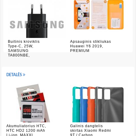
Buitinis kroviklis
Apsauginis stikliukas
Type-C, 25W,
Huawei Y6 2019,
SAMSUNG
PREMIUM
TA800NBE,
DETALĖS
Akumuliatorius HTC,
Galinis dangtelis
HTC HD2 1200 mAh
skirtas Xiaomi Redmi
Li-ion, MAXXI
9T / Carbon