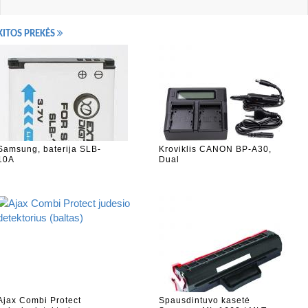
KITOS PREKĖS
Samsung, baterija SLB-
Kroviklis CANON BP-A30,
10A
Dual
Ajax Combi Protect
Spausdintuvo kasetė