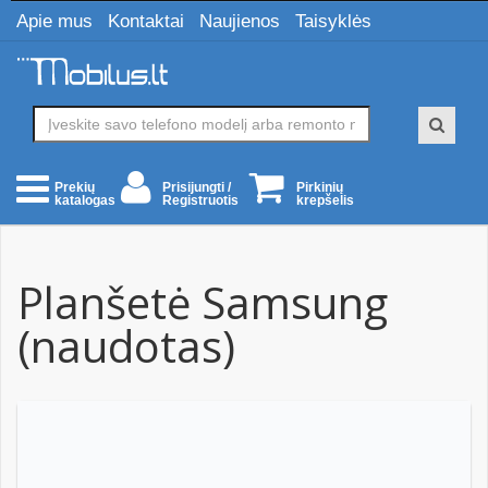
Apie mus
Kontaktai
Naujienos
Taisyklės
Prisijungti /
Pirkinių
Prekių
Registruotis
krepšelis
katalogas
Planšetė Samsung
(naudotas)