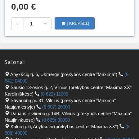
0,00 €
-
+
Į KREPŠELĮ
Salonai
Anykščių g. 6, Ukmergė (prekybos centre "Maxima")
(8
641) 04000
Sausio 13-osios g. 2, Vilnius (prekybos centre "Maxima XX"
Karoliniškėse)
(8 622) 11000
Savanorių pr. 31, Vilnius (prekybos centre "Maxima"
Naujamiestyje)
(8 607) 20000
Dariaus ir Girėno g. 19B, Vilnius (prekybos centre "Maxima"
Naujininkuose)
(8 629) 30000
Kalno g. 6, Anykščiai (prekybos centre "Maxima XX")
(8
608) 40000