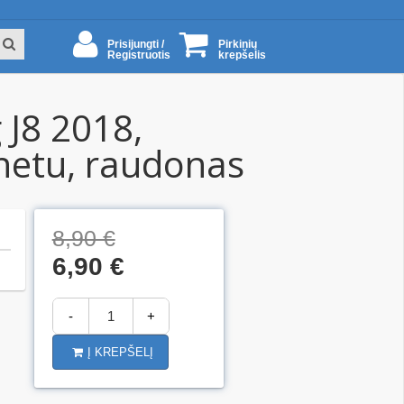
Prisijungti /
Pirkinių
Registruotis
krepšelis
 J8 2018,
netu, raudonas
8,90 €
6,90 €
-
+
Į KREPŠELĮ