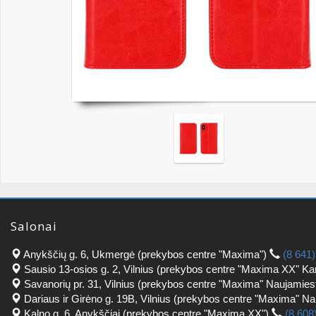
Salonai
Anykščių g. 6, Ukmergė (prekybos centre "Maxima")
(8 641
Sausio 13-osios g. 2, Vilnius (prekybos centre "Maxima XX" Ka
Savanorių pr. 31, Vilnius (prekybos centre "Maxima" Naujamies
Dariaus ir Girėno g. 19B, Vilnius (prekybos centre "Maxima" N
Kalno g. 6, Anykščiai (prekybos centre "Maxima XX")
(8 608