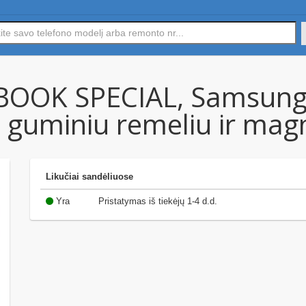
, BOOK SPECIAL, Samsung
u guminiu remeliu ir mag
Likučiai sandėliuose
Yra
Pristatymas iš tiekėjų 1-4 d.d.
(14)