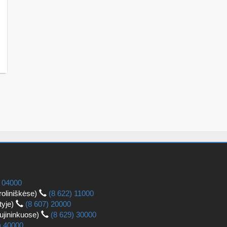
) 04000
roliniškėse)
(8 622) 11000
tyje)
(8 607) 20000
aujininkuose)
(8 629) 30000
) 40000