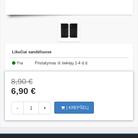
Likučiai sandėliuose
Yra
Pristatymas iš tiekėjų 1-4 d.d.
(14)
8,90 €
6,90 €
-
+
Į KREPŠELĮ