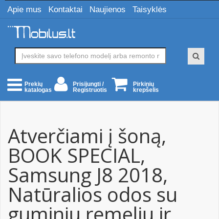
Apie mus
Kontaktai
Naujienos
Taisyklės
Prisijungti /
Pirkinių
Prekių
Registruotis
krepšelis
katalogas
Atverčiami į šoną,
BOOK SPECIAL,
Samsung J8 2018,
Natūralios odos su
guminiu remeliu ir