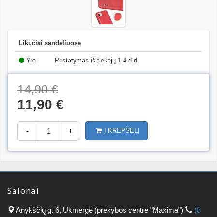
Likučiai sandėliuose
Yra
Pristatymas iš tiekėjų 1-4 d.d.
(10)
14,90 €
11,90 €
-
+
Į KREPŠELĮ
Salonai
Anykščių g. 6, Ukmergė (prekybos centre "Maxima")
(8