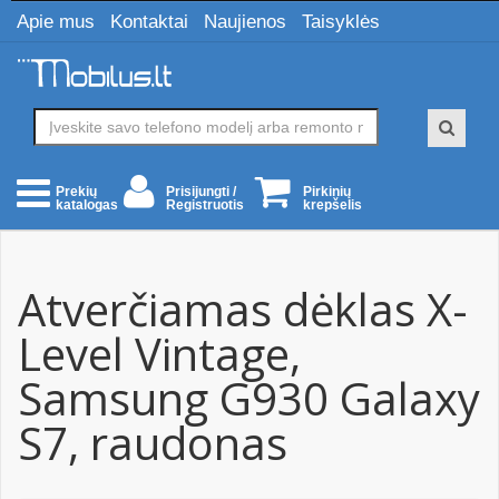
Apie mus
Kontaktai
Naujienos
Taisyklės
Prisijungti /
Pirkinių
Prekių
Registruotis
krepšelis
katalogas
Atverčiamas dėklas X-
Level Vintage,
Samsung G930 Galaxy
S7, raudonas