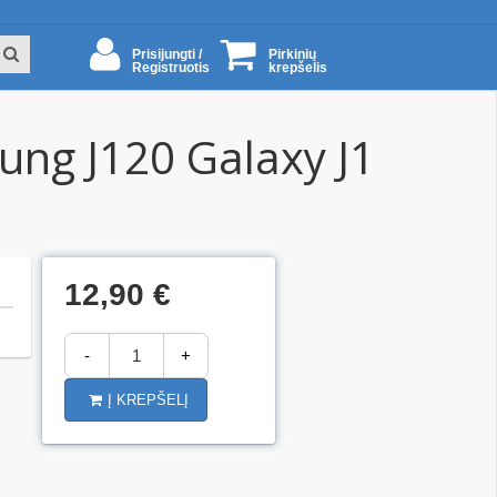
Prisijungti /
Pirkinių
Registruotis
krepšelis
ung J120 Galaxy J1
12,90 €
-
+
Į KREPŠELĮ