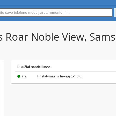
s Roar Noble View, Sams
Likučiai sandėliuose
Yra
Pristatymas iš tiekėjų 1-4 d.d.
(10)