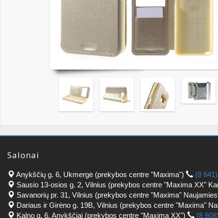
Salonai
Anykščių g. 6, Ukmergė (prekybos centre "Maxima")
(8 641
Sausio 13-osios g. 2, Vilnius (prekybos centre "Maxima XX" Ka
Savanorių pr. 31, Vilnius (prekybos centre "Maxima" Naujamies
Dariaus ir Girėno g. 19B, Vilnius (prekybos centre "Maxima" N
Kalno g. 6, Anykščiai (prekybos centre "Maxima XX")
(8 608