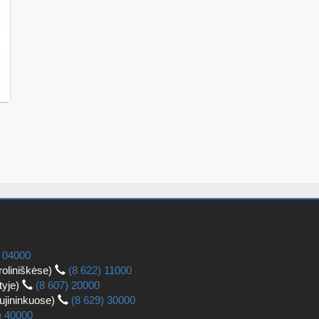
) 04000
roliniškėse)
(8 622) 11000
tyje)
(8 607) 20000
aujininkuose)
(8 629) 30000
) 40000