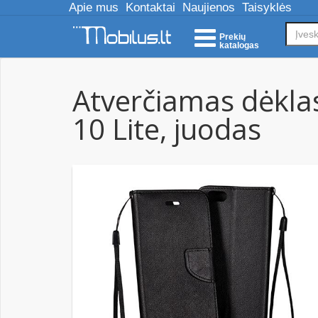
Apie mus
Kontaktai
Naujienos
Taisyklės
Prekių
katalogas
Atverčiamas dėkla
10 Lite, juodas