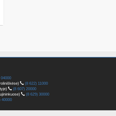
) 04000
roliniškėse)
(8 622) 11000
tyje)
(8 607) 20000
aujininkuose)
(8 629) 30000
) 40000