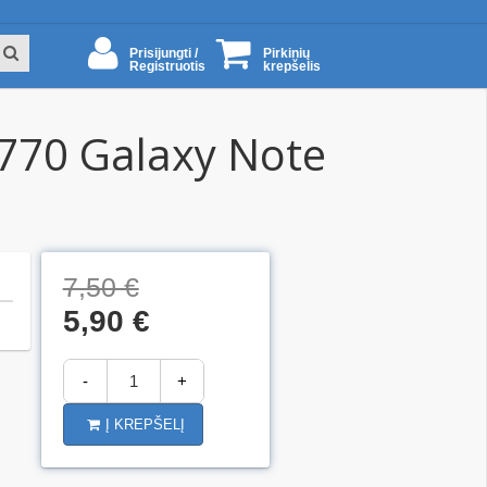
Prisijungti /
Pirkinių
Registruotis
krepšelis
N770 Galaxy Note
7,50 €
5,90 €
-
+
Į KREPŠELĮ