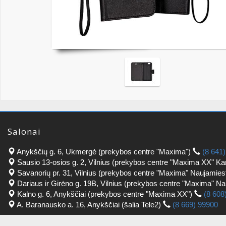
Salonai
Anykščių g. 6, Ukmergė (prekybos centre "Maxima")
(8 641
Sausio 13-osios g. 2, Vilnius (prekybos centre "Maxima XX" Ka
Savanorių pr. 31, Vilnius (prekybos centre "Maxima" Naujamies
Dariaus ir Girėno g. 19B, Vilnius (prekybos centre "Maxima" N
Kalno g. 6, Anykščiai (prekybos centre "Maxima XX")
(8 608
A. Baranausko a. 16, Anykščiai (šalia Tele2)
(8 669) 99900