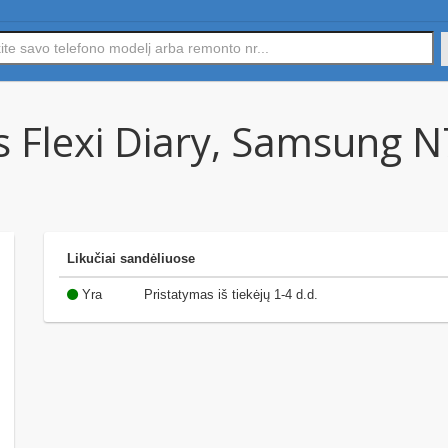
s Flexi Diary, Samsung 
Likučiai sandėliuose
Yra
Pristatymas iš tiekėjų 1-4 d.d.
(10)