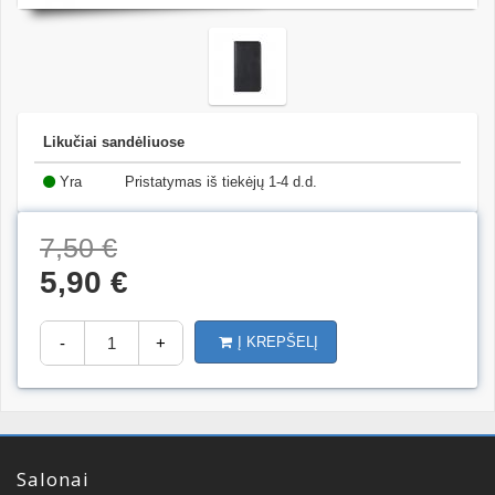
Likučiai sandėliuose
Yra
Pristatymas iš tiekėjų 1-4 d.d.
(14)
7,50 €
5,90 €
-
+
Į KREPŠELĮ
Salonai