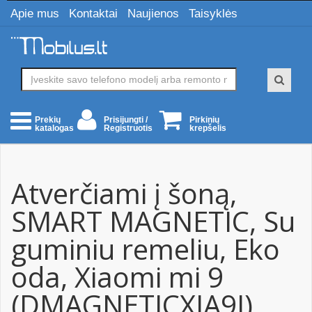
Apie mus
Kontaktai
Naujienos
Taisyklės
Prisijungti /
Pirkinių
Prekių
Registruotis
krepšelis
katalogas
Atverčiami į šoną,
SMART MAGNETIC, Su
guminiu remeliu, Eko
oda, Xiaomi mi 9
(DMAGNETICXIA9J)