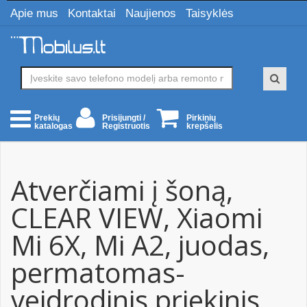
Apie mus
Kontaktai
Naujienos
Taisyklės
Prisijungti /
Pirkinių
Prekių
Registruotis
krepšelis
katalogas
Atverčiami į šoną,
CLEAR VIEW, Xiaomi
Mi 6X, Mi A2, juodas,
permatomas-
veidrodinis priekinis