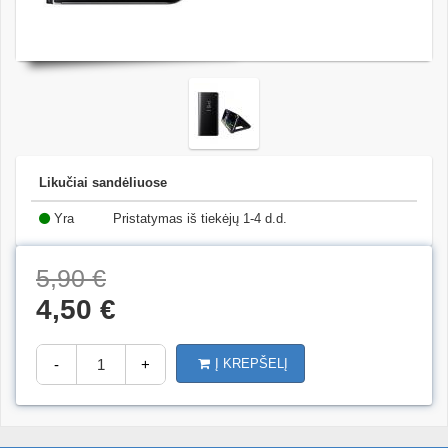
Likučiai sandėliuose
Yra
Pristatymas iš tiekėjų 1-4 d.d.
(14)
5,90 €
4,50 €
-
+
Į KREPŠELĮ