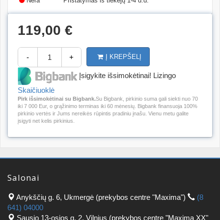
Nėra
Pristatymas iš tiekėjų 1-4 d.d.
119,00 €
-
+
Į KREPŠELĮ
Įsigykite išsimokėtinai! Lizingo
Skaičiuoklė
Pirk išsimokėtinai su Bigbank.
Su Bigbank, pirkinio suma gali siekti nuo 70
iki 7 000 Eur, o grąžinimo terminas iki 60 mėnesių. Bigbank finansuoja 100%
pirkinio vertės ir Jums nereikės rūpintis pradiniu įnašu. Vienu metu galite
įsigyti net kelis pirkinius.
Salonai
Anykščių g. 6, Ukmergė (prekybos centre "Maxima")
(8
641) 04000
Sausio 13-osios g. 2, Vilnius (prekybos centre "Maxima XX"