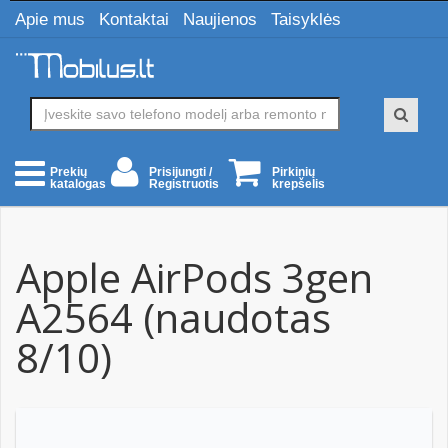
Apie mus
Kontaktai
Naujienos
Taisyklės
Prisijungti /
Pirkinių
Prekių
Registruotis
krepšelis
katalogas
Apple AirPods 3gen
A2564 (naudotas
8/10)