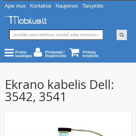
Apie mus
Kontaktai
Naujienos
Taisyklės
Prisijungti /
Pirkinių
Prekių
Registruotis
krepšelis
katalogas
Ekrano kabelis Dell:
3542, 3541