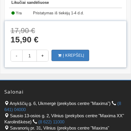
Likučiai sandėliuose
Yra
Pristatymas iš tiekėjų 1-4 d.d.
(27)
17,90 €
15,90 €
-
+
Į KREPŠELĮ
Salonai
Anykščių g. 6, Ukmergė (prekybos centre "Maxima")
(8
641) 04000
Sausio 13-osios g. 2, Vilnius (prekybos centre "Maxima XX"
Karoliniškėse)
(8 622) 11000
Savanorių pr. 31, Vilnius (prekybos centre "Maxima"