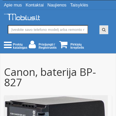
Apie mus
Kontaktai
Naujienos
Taisyklės
Prisijungti /
Pirkinių
Prekių
Registruotis
krepšelis
katalogas
Canon, baterija BP-
827