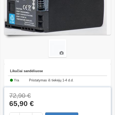
Likučiai sandėliuose
Yra
Pristatymas iš tiekėjų 1-4 d.d.
(27)
72,90 €
65,90 €