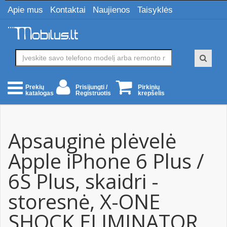
Apie mus
Kontaktai
Naujienos
Taisyklės
Prisijungti /
Pirkinių
Prekių
Registruotis
krepšelis
katalogas
Apsauginė plėvelė
Apple iPhone 6 Plus /
6S Plus, skaidri -
storesnė, X-ONE
SHOCK ELIMINATOR