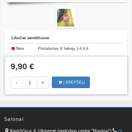
Likučiai sandėliuose
Nėra
Pristatymas iš tiekėjų 1-4 d.d.
9,90 €
-
+
Į KREPŠELĮ
Salonai
Anykščių g. 6, Ukmergė (prekybos centre "Maxima")
(8