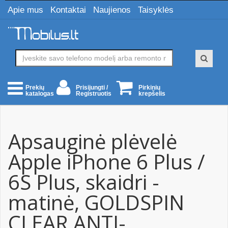
Apie mus
Kontaktai
Naujienos
Taisyklės
Prisijungti /
Pirkinių
Prekių
Registruotis
krepšelis
katalogas
Apsauginė plėvelė
Apple iPhone 6 Plus /
6S Plus, skaidri -
matinė, GOLDSPIN
CLEAR ANTI-