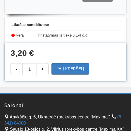
Likučiai sandėliuose
Nėra
Pristatymas iš tiekėjų 1-4 d.d.
3,20 €
-
+
Į KREPŠELĮ
Salonai
Anykščių g. 6, Ukmergė (prekybos centre "Maxima")
(8
641) 04000
Sausio 13-osios g. 2, Vilnius (prekybos centre "Maxima XX"