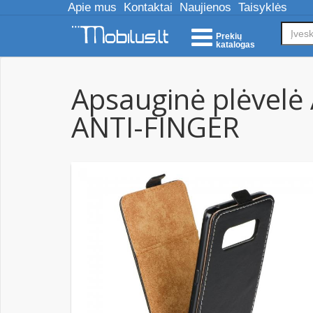
Apie mus
Kontaktai
Naujienos
Taisyklės
Prekių
katalogas
Apsauginė plėvelė
ANTI-FINGER