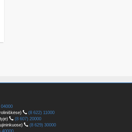
) 04000
roliniškėse)
(8 622) 11000
tyje)
(8 607) 20000
aujininkuose)
(8 629) 30000
) 40000