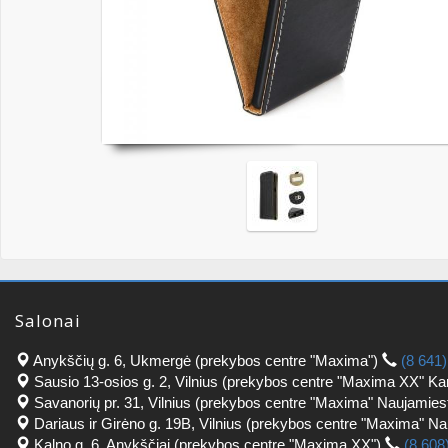
Salonai
Anykščių g. 6, Ukmergė (prekybos centre "Maxima")
(8 641
Sausio 13-osios g. 2, Vilnius (prekybos centre "Maxima XX" Ka
Savanorių pr. 31, Vilnius (prekybos centre "Maxima" Naujamies
Dariaus ir Girėno g. 19B, Vilnius (prekybos centre "Maxima" N
Kalno g. 6, Anykščiai (prekybos centre "Maxima XX")
(8 608