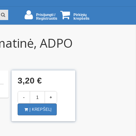
Prisijungti /
Pirkinių
Registruotis
krepšelis
 matinė, ADPO
3,20 €
-
+
Į KREPŠELĮ