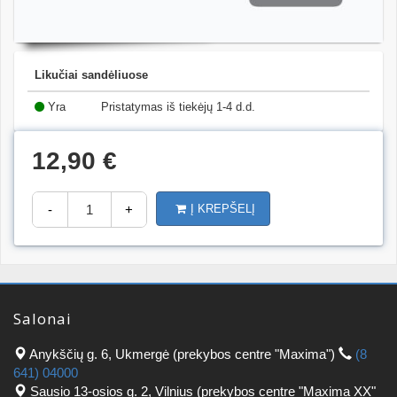
Likučiai sandėliuose
Yra
Pristatymas iš tiekėjų 1-4 d.d.
(11)
12,90 €
-
+
Į KREPŠELĮ
Salonai
Anykščių g. 6, Ukmergė (prekybos centre "Maxima")
(8
641) 04000
Sausio 13-osios g. 2, Vilnius (prekybos centre "Maxima XX"