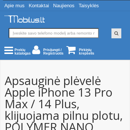
Apie mus
Kontaktai
Naujienos
Taisyklės
Prisijungti /
Pirkinių
Prekių
Registruotis
krepšelis
katalogas
Apsauginė plėvelė
Apple iPhone 13 Pro
Max / 14 Plus,
klijuojama pilnu plotu,
POLYMER NANO