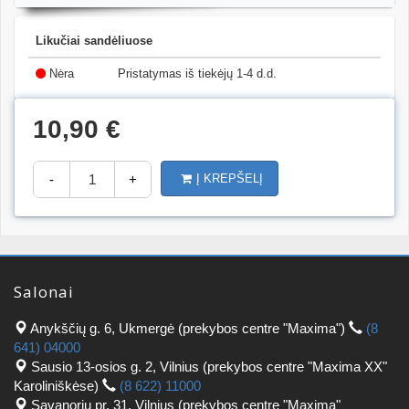
Likučiai sandėliuose
Nėra
Pristatymas iš tiekėjų 1-4 d.d.
10,90 €
-
+
Į KREPŠELĮ
Salonai
Anykščių g. 6, Ukmergė (prekybos centre "Maxima")
(8
641) 04000
Sausio 13-osios g. 2, Vilnius (prekybos centre "Maxima XX"
Karoliniškėse)
(8 622) 11000
Savanorių pr. 31, Vilnius (prekybos centre "Maxima"