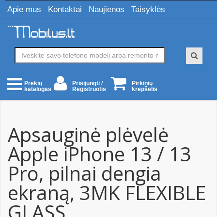
Apie mus
Kontaktai
Naujienos
Taisyklės
Prisijungti /
Pirkinių
Prekių
Registruotis
krepšelis
katalogas
Apsauginė plėvelė
Apple iPhone 13 / 13
Pro, pilnai dengia
ekraną, 3MK FLEXIBLE
GLASS