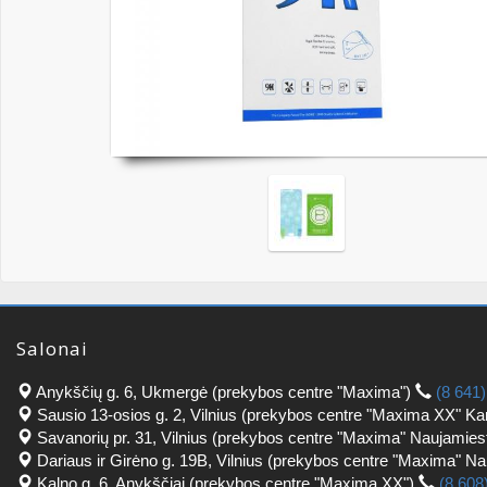
Salonai
Anykščių g. 6, Ukmergė (prekybos centre "Maxima")
(8 641
Sausio 13-osios g. 2, Vilnius (prekybos centre "Maxima XX" Ka
Savanorių pr. 31, Vilnius (prekybos centre "Maxima" Naujamies
Dariaus ir Girėno g. 19B, Vilnius (prekybos centre "Maxima" N
Kalno g. 6, Anykščiai (prekybos centre "Maxima XX")
(8 608