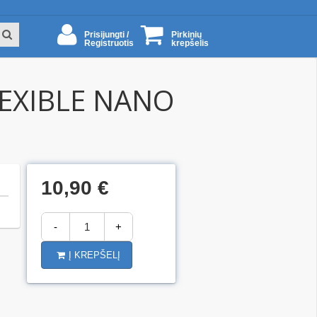
Prisijungti /
Pirkinių
Registruotis
krepšelis
FLEXIBLE NANO
10,90 €
-
+
Į KREPŠELĮ