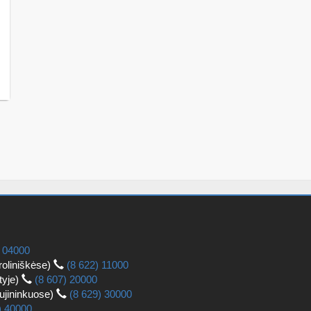
) 04000
roliniškėse)
(8 622) 11000
tyje)
(8 607) 20000
aujininkuose)
(8 629) 30000
) 40000