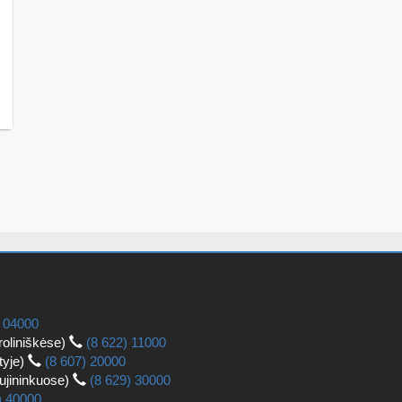
) 04000
roliniškėse)
(8 622) 11000
tyje)
(8 607) 20000
aujininkuose)
(8 629) 30000
) 40000