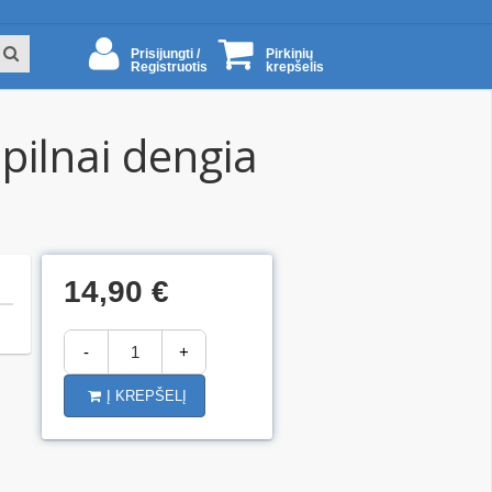
Prisijungti /
Pirkinių
Registruotis
krepšelis
 pilnai dengia
14,90 €
-
+
Į KREPŠELĮ