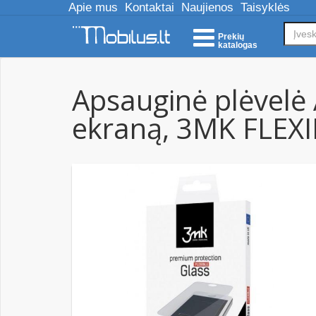
Apie mus
Kontaktai
Naujienos
Taisyklės
Prekių
katalogas
Apsauginė plėvelė A
ekraną, 3MK FLEX