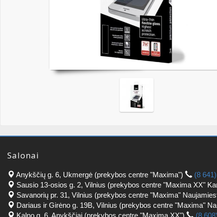
Salonai
Anykščių g. 6, Ukmergė (prekybos centre "Maxima")
(8 641
Sausio 13-osios g. 2, Vilnius (prekybos centre "Maxima XX" Ka
Savanorių pr. 31, Vilnius (prekybos centre "Maxima" Naujamies
Dariaus ir Girėno g. 19B, Vilnius (prekybos centre "Maxima" N
Kalno g. 6, Anykščiai (prekybos centre "Maxima XX")
(8 608