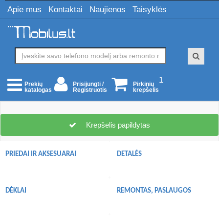
Apie mus
Kontaktai
Naujienos
Taisyklės
1
Prisijungti /
Pirkinių
Prekių
Registruotis
krepšelis
katalogas
Krepšelis papildytas
PRIEDAI IR AKSESUARAI
DETALĖS
DĖKLAI
REMONTAS, PASLAUGOS