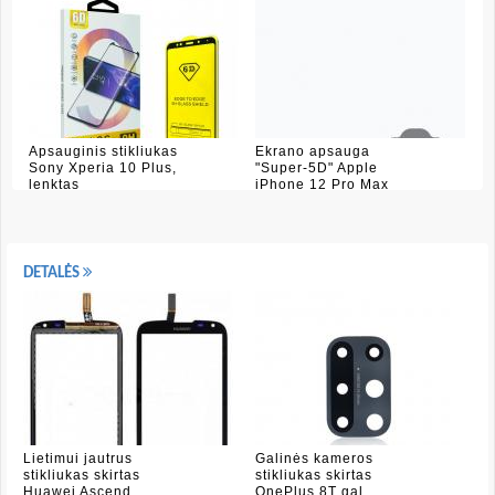
Apsauginis stikliukas
Ekrano apsauga
Sony Xperia 10 Plus,
"Super-5D" Apple
lenktas
iPhone 12 Pro Max
DETALĖS
Lietimui jautrus
Galinės kameros
stikliukas skirtas
stikliukas skirtas
Huawei Ascend
OnePlus 8T gal