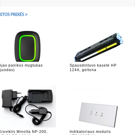
KITOS PREKĖS
Ajax panikos mygtukas
Spausdintuvo kasetė HP
(juodas)
124A, geltona
Kroviklis Minolta NP-200,
Indikatoriaus modulis