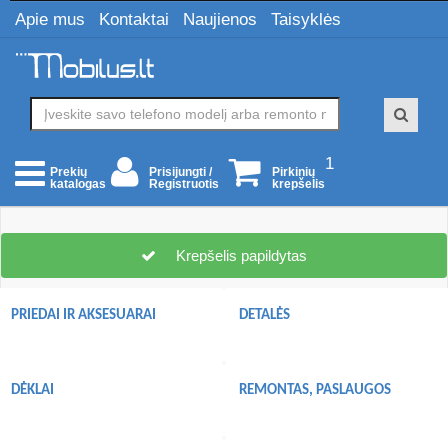
Apie mus
Kontaktai
Naujienos
Taisyklės
1
Prisijungti /
Pirkinių
Prekių
Registruotis
krepšelis
katalogas
Krepšelis papildytas
PRIEDAI IR AKSESUARAI
DETALĖS
DĖKLAI
REMONTAS, PASLAUGOS