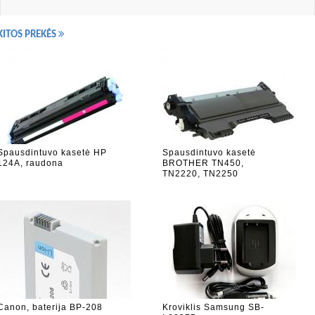
KITOS PREKĖS
Spausdintuvo kasetė HP
Spausdintuvo kasetė
124A, raudona
BROTHER TN450,
TN2220, TN2250
Canon, baterija BP-208
Kroviklis Samsung SB-