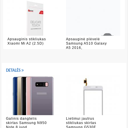
Apsauginis stikliukas
Apsauginė plėvelė
Xiaomi Mi A2 (2.5D)
Samsung A510 Galaxy
A5 2016,
DETALĖS
Galinis dangtelis
Lietimui jautrus
skirtas Samsung N950
stikliukas skirtas
Note 8 juod
Samsung G530F