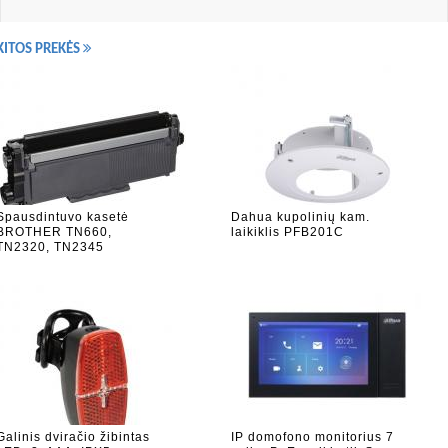
KITOS PREKĖS
Spausdintuvo kasetė
Dahua kupolinių kam.
BROTHER TN660,
laikiklis PFB201C
TN2320, TN2345
Galinis dviračio žibintas
IP domofono monitorius 7