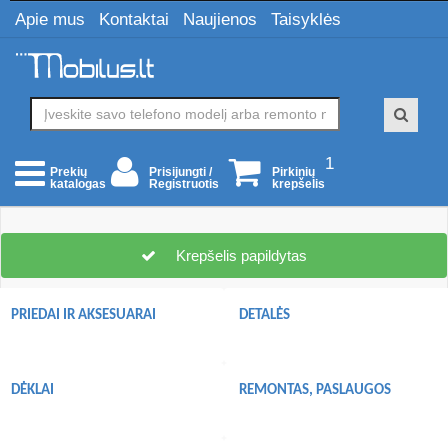
Apie mus
Kontaktai
Naujienos
Taisyklės
1
Prisijungti /
Pirkinių
Prekių
Registruotis
krepšelis
katalogas
Krepšelis papildytas
PRIEDAI IR AKSESUARAI
DETALĖS
DĖKLAI
REMONTAS, PASLAUGOS