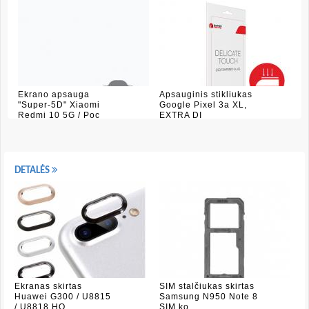
Ekrano apsauga
Apsauginis stikliukas
"Super-5D" Xiaomi
Google Pixel 3a XL,
Redmi 10 5G / Poc
EXTRA DI
DETALĖS
Ekranas skirtas
SIM stalčiukas skirtas
Huawei G300 / U8815
Samsung N950 Note 8
/ U8818 HQ
SIM ko