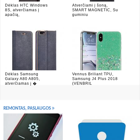
Dėklas HTC Windows
Atverčiami į šoną,
8S, atverčiamas į
SMART MAGNETIC, Su
apačią,
guminiu
Dėklas Samsung
Vennus Briliant TPU,
Galaxy A80 A805,
Samsung J4 Plus 2018
atverčiamas į �
(VENBRIL
REMONTAS, PASLAUGOS