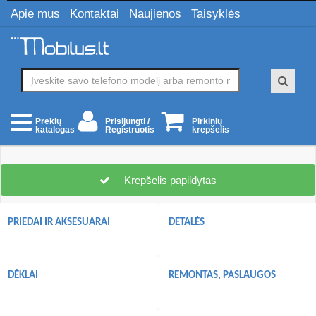
Apie mus
Kontaktai
Naujienos
Taisyklės
Prisijungti /
Pirkinių
Prekių
Registruotis
krepšelis
katalogas
Krepšelis papildytas
PRIEDAI IR AKSESUARAI
DETALĖS
DĖKLAI
REMONTAS, PASLAUGOS