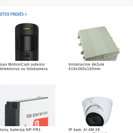
KITOS PREKĖS
Ajax MotionCam judesio
Instaliacinė dėžutė
detektorius su fotokamera
419x360x160mm
(
Sony, baterija NP-FR1
IP kam. AI 4M 2K