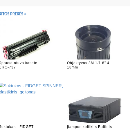
KITOS PREKĖS
Spausdintuvo kasetė
Objektyvas 3M 1/1.8" 4-
CRG-737
18mm
Suktukas - FIDGET
Įtampos keitiklis Buitinis