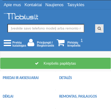
Apie mus
Kontaktai
Naujienos
Taisyklės
1
Prisijungti /
Pirkinių
Prekių
Registruotis
krepšelis
katalogas
Krepšelis papildytas
PRIEDAI IR AKSESUARAI
DETALĖS
DĖKLAI
REMONTAS, PASLAUGOS