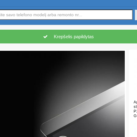
Krepšelis papildytas
A
s
P
G