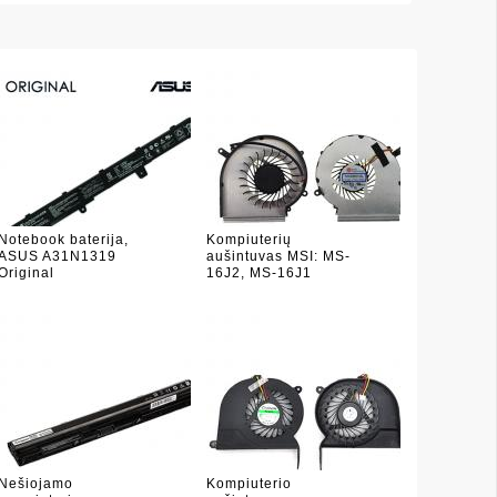
Notebook baterija,
Kompiuterių
ASUS A31N1319
aušintuvas MSI: MS-
Original
16J2, MS-16J1
Nešiojamo
Kompiuterio