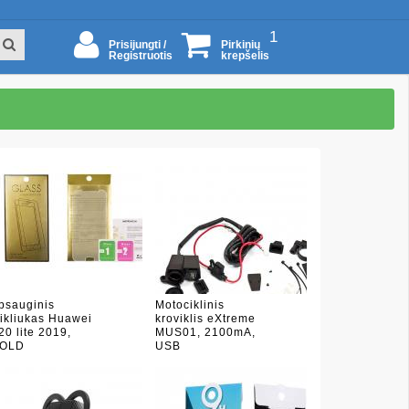
1
Prisijungti /
Pirkinių
Registruotis
krepšelis
psauginis
Motociklinis
tikliukas Huawei
kroviklis eXtreme
20 lite 2019,
MUS01, 2100mA,
OLD
USB