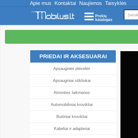
Apie mus
Kontaktai
Naujienos
Taisyklės
Prekių
katalogas
PRIEDAI IR AKSESUARAI
Apsauginės plėvelės
Apsauginiai stikliukai
Atminties laikmenos
Automobiliniai krovikliai
Buitiniai krovikliai
Kabeliai ir adapteriai