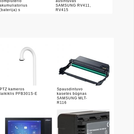
kompiuterio
aušintuvas
akumuliatorius
SAMSUNG RV411,
(baterija) s
RV415
PTZ kameros
Spausdintuvo
laikiklis PFB301S-E
kasetės būgnas
SAMSUNG MLT-
R116