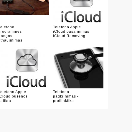
Telefono
Telefono Apple
programinės
iCloud pašalinimas
įrangos
iCloud Removing
atnaujinimas
Telefono Apple
Telefono
iCloud būsenos
patikrinimas -
patikra
profilaktika