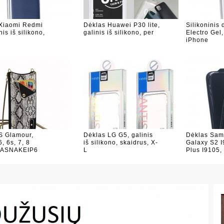
Xiaomi Redmi
Dėklas Huawei P30 lite,
Silikoninis
nis iš silikono,
galinis iš silikono, per
Electro Gel
iPhone
 Glamour,
Dėklas LG G5, galinis
Dėklas Sam
, 6s, 7, 8
iš silikono, skaidrus, X-
Galaxy S2 I
ASNAKEIP6
L
Plus I9105,