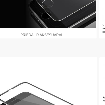
U
t
p
PRIEDAI IR AKSESUARAI
A
M