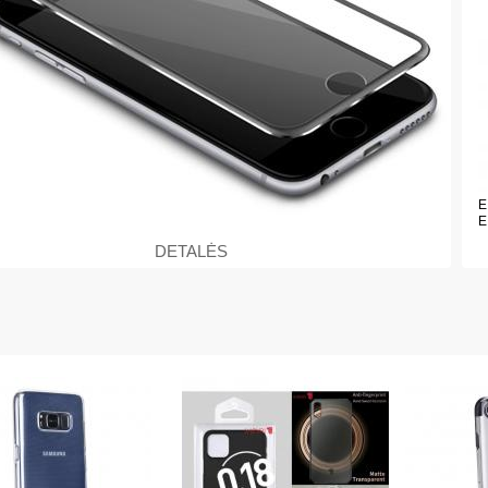
E
E
DETALĖS