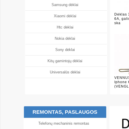
Samsung dėklai
Dėklas 
Xiaomi dėklai
6A, gali
ska
Htc dėklai
Nokia dėklai
Sony dėklai
Kitų gamintojų dėklai
Universalūs dėklai
VENNUS
Iphone 6
(VENGL
REMONTAS, PASLAUGOS
Telefonų mechaninis remontas