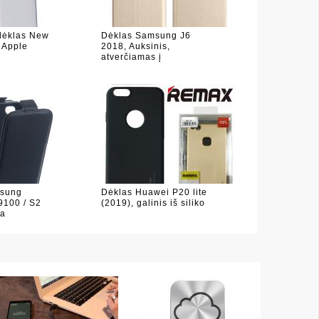
 dėklas New
Dėklas Samsung J6
, Apple
2018, Auksinis,
atverčiamas į
sung
Dėklas Huawei P20 lite
9100 / S2
(2019), galinis iš siliko
 a