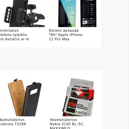
niversalus
Ekrano apsauga
elefono laikiklis
"9H" Apple iPhone
rie dviračio ar m
12 Pro Max
kumuliatorius
Akumuliatorius
otorola T2288
Nokia 3100 BL-5C,
MAXXIMUS,