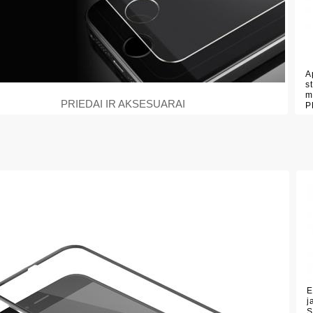
A
s
m
PRIEDAI IR AKSESUARAI
P
E
j
S