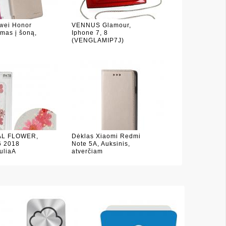
wei Honor
VENNUS Glamour,
amas į šoną,
Iphone 7, 8
(VENGLAMIP7J)
AL FLOWER,
Dėklas Xiaomi Redmi
6 2018
Note 5A, Auksinis,
uliaA
atverčiam