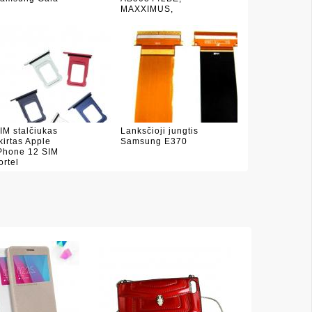
MAXXIMUS,
IM stalčiukas
Lanksčioji jungtis
kirtas Apple
Samsung E370
Phone 12 SIM
ortel