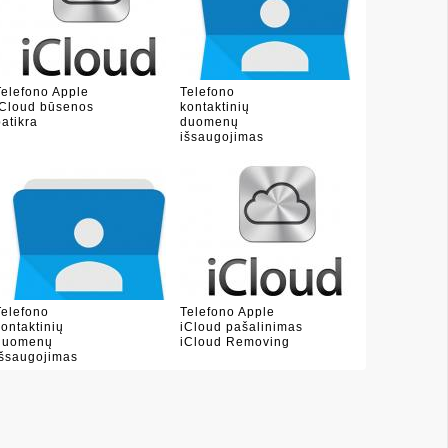
Telefono Apple
Telefono
iCloud būsenos
kontaktinių
patikra
duomenų
išsaugojimas
(sud�
Telefono
Telefono Apple
kontaktinių
iCloud pašalinimas
duomenų
iCloud Removing
išsaugojimas