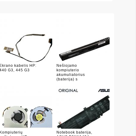
Ekrano kabelis HP:
Nešiojamo
440 G3, 445 G3
kompiuterio
akumuliatorius
(baterija) s
Kompiuterių
Notebook baterija,