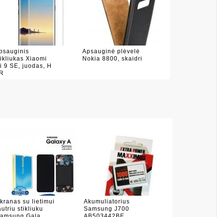
psauginis
Apsauginė plėvelė
tikliukas Xiaomi
Nokia 8800, skaidri
i 9 SE, juodas, H
R
kranas su lietimui
Akumuliatorius
autriu stikliuku
Samsung J700
amsung Gala
AB503442BE,