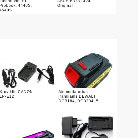
aušintuvas HP
ASUS B31N1424
Probook: 4440S,
Original
4540S
Kroviklis CANON
Akumuliatorius
LP-E12
įrankiams DEWALT
DCB184, DCB204, 5