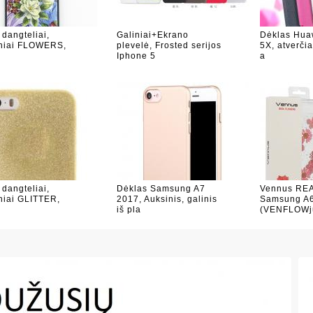
 dangteliai,
Galiniai+Ekrano
Dėklas Hua
iniai FLOWERS,
plevelė, Frosted serijos
5X, atverči
Iphone 5
a
 dangteliai,
Dėklas Samsung A7
Vennus RE
iniai GLITTER,
2017, Auksinis, galinis
Samsung A
iš pla
(VENFLOWj