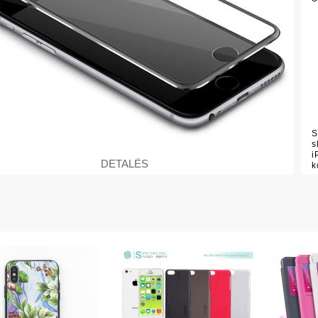
S
s
i
DETALĖS
k