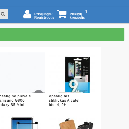
1
Prisijungti /
Pirkinių
Registruotis
krepšelis
psauginė plėvelė
Apsauginis
amsung G800
stikliukas Alcatel
alaxy S5 Mini,
Idol 4, 9H