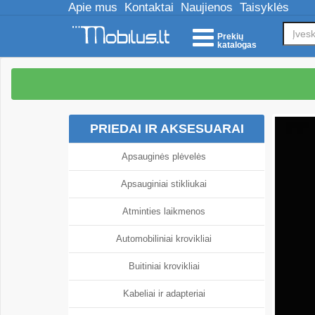
Apie mus
Kontaktai
Naujienos
Taisyklės
Prekių
katalogas
PRIEDAI IR AKSESUARAI
Apsauginės plėvelės
Apsauginiai stikliukai
Atminties laikmenos
Automobiliniai krovikliai
Buitiniai krovikliai
Kabeliai ir adapteriai