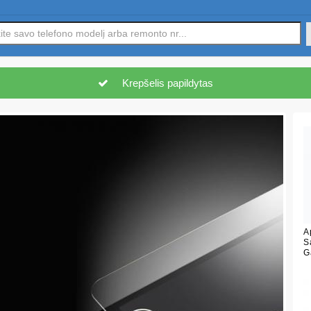
Krepšelis papildytas
A
S
G