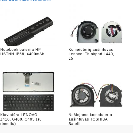
Notebook baterija HP
Kompiuterių aušintuvas
HSTNN-IB68, 4400mAh
Lenovo: Thinkpad L440,
L5
Klaviatūra LENOVO:
Nešiojamo kompiuterio
Z410, G400, G405 (su
aušintuvas TOSHIBA
rėmeliu)
Satelli