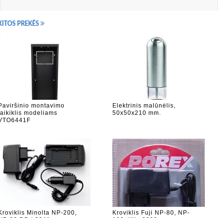
KITOS PREKĖS
Paviršinio montavimo
Elektrinis malūnėlis,
laikiklis modeliams
50x50x210 mm.
VTO6441F
Kroviklis Minolta NP-200,
Kroviklis Fuji NP-80, NP-