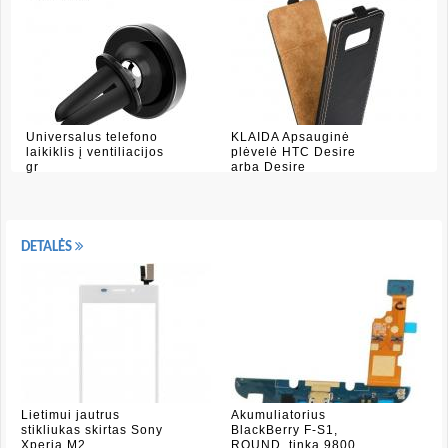
Universalus telefono
KLAIDA Apsauginė
laikiklis į ventiliacijos
plėvelė HTC Desire
gr
arba Desire
DETALĖS
Lietimui jautrus
Akumuliatorius
stikliukas skirtas Sony
BlackBerry F-S1,
Xperia M2
ROUND, tinka 9800