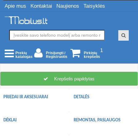
Apie mus
Kontaktai
Naujienos
Taisyklės
1
Prisijungti /
Pirkinių
Prekių
Registruotis
krepšelis
katalogas
Krepšelis papildytas
PRIEDAI IR AKSESUARAI
DETALĖS
DĖKLAI
REMONTAS, PASLAUGOS