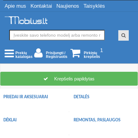
Apie mus
Kontaktai
Naujienos
Taisyklės
1
Prisijungti /
Pirkinių
Prekių
Registruotis
krepšelis
katalogas
Krepšelis papildytas
PRIEDAI IR AKSESUARAI
DETALĖS
DĖKLAI
REMONTAS, PASLAUGOS