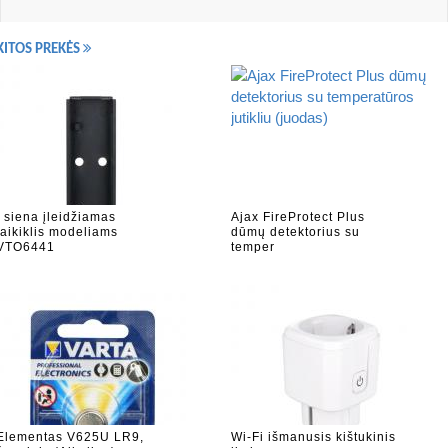
KITOS PREKĖS
Į siena įleidžiamas
Ajax FireProtect Plus
laikiklis modeliams
dūmų detektorius su
VTO6441
temper
Elementas V625U LR9,
Wi-Fi išmanusis kištukinis