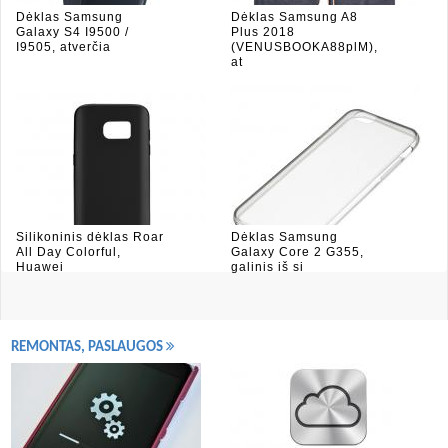
Dėklas Samsung
Dėklas Samsung A8
Galaxy S4 I9500 /
Plus 2018
I9505, atverčia
(VENUSBOOKA88plM),
at
Silikoninis dėklas Roar
Dėklas Samsung
All Day Colorful,
Galaxy Core 2 G355,
Huawei
galinis iš si
REMONTAS, PASLAUGOS