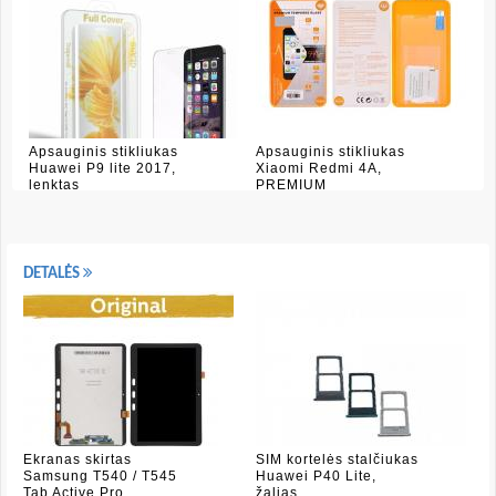
Apsauginis stikliukas
Apsauginis stikliukas
Huawei P9 lite 2017,
Xiaomi Redmi 4A,
lenktas
PREMIUM
DETALĖS
Ekranas skirtas
SIM kortelės stalčiukas
Samsung T540 / T545
Huawei P40 Lite,
Tab Active Pro
žalias