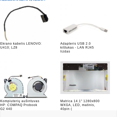
Ekrano kabelis LENOVO:
Adapteris USB 2.0
U410; LZ8
kištukas - LAN RJ45
lizdas
Kompiuterių aušintuvas
Matrica 14.1" 1280x800
HP: COMPAQ Probook
WXGA, LED, matinis,
G2 440
40pin (