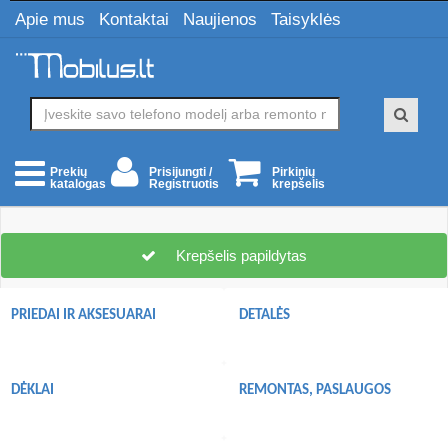
Apie mus
Kontaktai
Naujienos
Taisyklės
Prisijungti /
Pirkinių
Prekių
Registruotis
krepšelis
katalogas
Krepšelis papildytas
PRIEDAI IR AKSESUARAI
DETALĖS
DĖKLAI
REMONTAS, PASLAUGOS