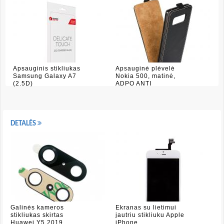
Apsauginis stikliukas
Apsauginė plėvelė
Samsung Galaxy A7
Nokia 500, matinė,
(2.5D)
ADPO ANTI
DETALĖS
Galinės kameros
Ekranas su lietimui
stikliukas skirtas
jautriu stikliuku Apple
Huawei Y5 2019
iPhone