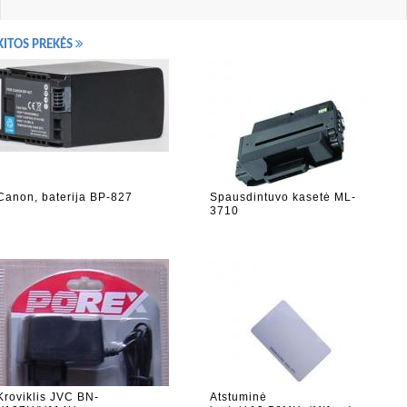
KITOS PREKĖS
Canon, baterija BP-827
Spausdintuvo kasetė ML-
3710
Kroviklis JVC BN-
Atstuminė