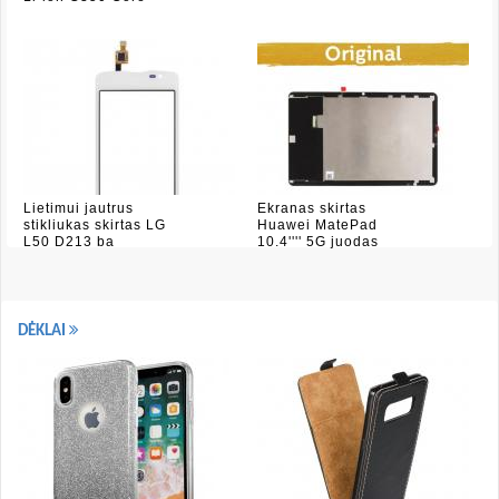
Lietimui jautrus
Ekranas skirtas
stikliukas skirtas LG
Huawei MatePad
L50 D213 ba
10.4'''' 5G juodas
DĖKLAI