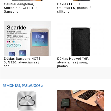
Galiniai dangteliai,
Dėklas LG E610
Silikoniniai GLITTER,
Optimus L5, galinis iš
Samsung
silikono,
Dėklas Samsung NOTE
Dėklas Huawei Y6P,
5, N920, atverčiamas į
atverčiamas į šoną,
šon
juodas
REMONTAS, PASLAUGOS