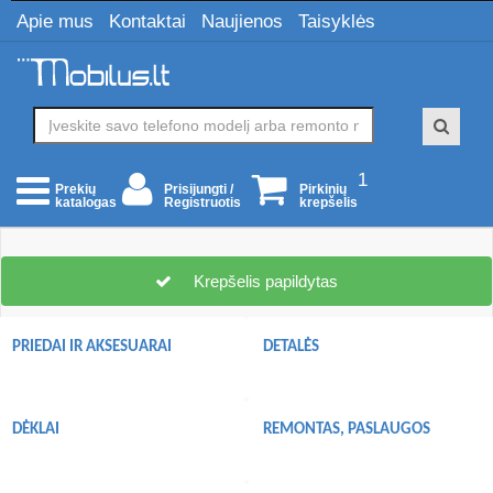
Apie mus
Kontaktai
Naujienos
Taisyklės
1
Prisijungti /
Pirkinių
Prekių
Registruotis
krepšelis
katalogas
Krepšelis papildytas
PRIEDAI IR AKSESUARAI
DETALĖS
DĖKLAI
REMONTAS, PASLAUGOS