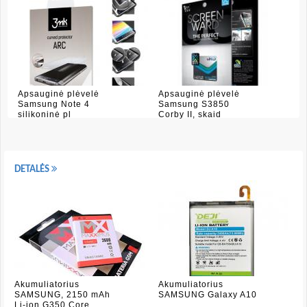
Apsauginė plėvelė
Apsauginė plėvelė
Samsung Note 4
Samsung S3850
silikoninė pl
Corby II, skaid
DETALĖS
Akumuliatorius
Akumuliatorius
SAMSUNG, 2150 mAh
SAMSUNG Galaxy A10
Li-ion G350 Core