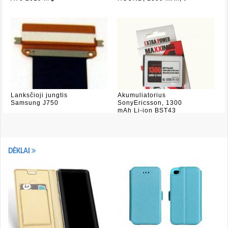
Lanksčioji jungtis
Akumuliatorius
Samsung J750
SonyEricsson, 1300
mAh Li-ion BST43
DĖKLAI