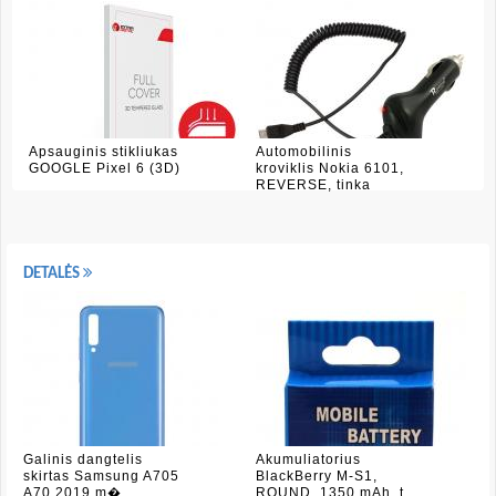
Apsauginis stikliukas
Automobilinis
GOOGLE Pixel 6 (3D)
kroviklis Nokia 6101,
REVERSE, tinka
DETALĖS
Galinis dangtelis
Akumuliatorius
skirtas Samsung A705
BlackBerry M-S1,
A70 2019 m�
ROUND, 1350 mAh, t