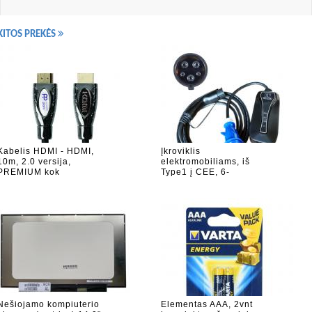
KITOS PREKĖS
Kabelis HDMI - HDMI,
Įkroviklis
10m, 2.0 versija,
elektromobiliams, iš
PREMIUM kok
Type1 į CEE, 6-
Nešiojamo kompiuterio
Elementas AAA, 2vnt