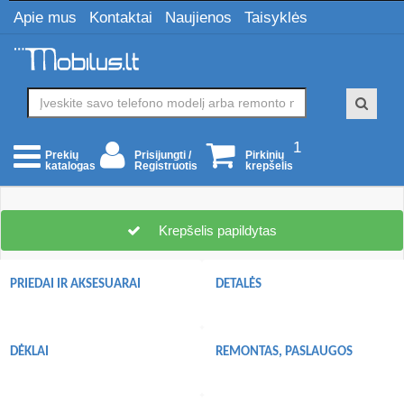
Apie mus
Kontaktai
Naujienos
Taisyklės
1
Prisijungti /
Pirkinių
Prekių
Registruotis
krepšelis
katalogas
Krepšelis papildytas
PRIEDAI IR AKSESUARAI
DETALĖS
DĖKLAI
REMONTAS, PASLAUGOS