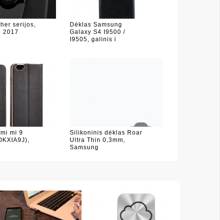
her serijos,
Dėklas Samsung
 2017
Galaxy S4 I9500 /
I9505, galinis i
mi mi 9
Silikoninis dėklas Roar
KXIA9J),
Ultra Thin 0,3mm,
s
Samsung