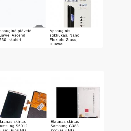
psauginė plėvelė
Apsauginis
uawei Ascend
stikliukas, Nano
530, skaidri,
Flexible Glass,
Huawei
kranas skirtas
Ekranas skirtas
amsung S6012
Samsung G388
usic Duos HQ
Xcover 3 HQ