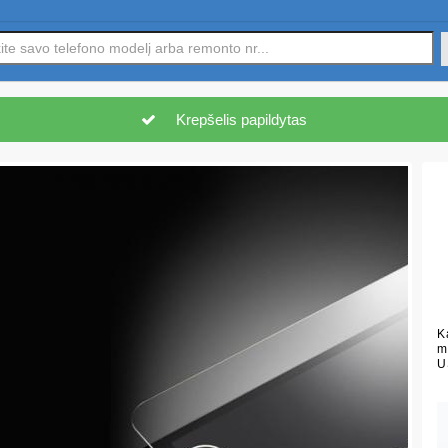
Krepšelis papildytas
K
m
U