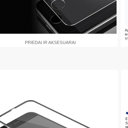
A
H
Y
PRIEDAI IR AKSESUARAI
E
S
M