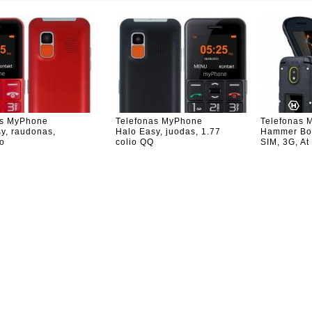
as MyPhone
Telefonas MyPhone
Telefonas 
y, raudonas,
Halo Easy, juodas, 1.77
Hammer Bow
io
colio QQ
SIM, 3G, At