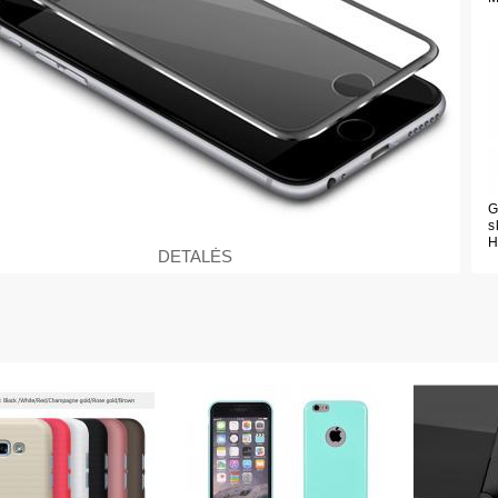
G
s
H
DETALĖS