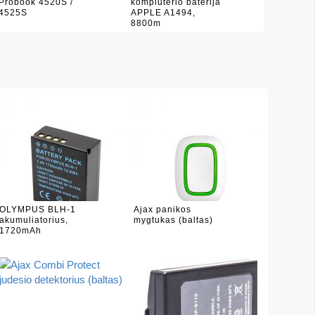
Probook 4520S /
kompiuterio baterija
4525S
APPLE A1494,
8800m
OLYMPUS BLH-1
Ajax panikos
akumuliatorius,
mygtukas (baltas)
1720mAh