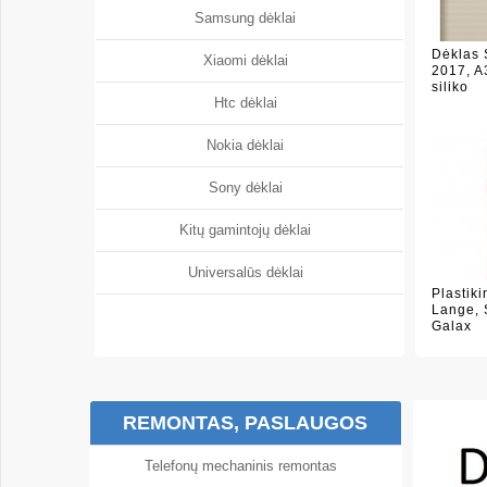
Samsung dėklai
Dėklas
Xiaomi dėklai
2017, A3
siliko
Htc dėklai
Nokia dėklai
Sony dėklai
Kitų gamintojų dėklai
Universalūs dėklai
Plastik
Lange,
Galax
REMONTAS, PASLAUGOS
Telefonų mechaninis remontas