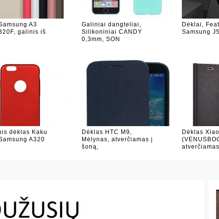
 Samsung A3
Galiniai dangteliai,
Dėklai, Feat
20F, galinis iš
Silikoniniai CANDY
Samsung J5
0,3mm, SON
inis dėklas Kaku
Dėklas HTC M9,
Dėklas Xiao
 Samsung A320
Mėlynas, atverčiamas į
(VENUSBOO
šoną,
atverčiama