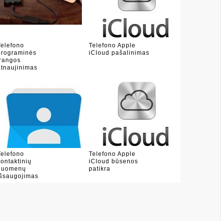
Telefono
Telefono Apple
programinės
iCloud pašalinimas
įrangos
atnaujinimas
Telefono
Telefono Apple
kontaktinių
iCloud būsenos
duomenų
patikra
išsaugojimas
(sud�