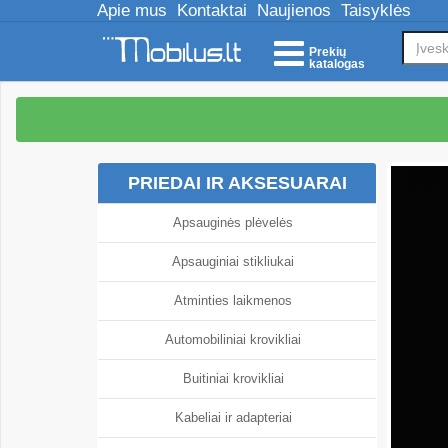
Apie mus
Kontaktai
Naujienos
Taisyklės
Prekių
katalogas
PRIEDAI IR AKSESUARAI
Apsauginės plėvelės
Apsauginiai stikliukai
Atminties laikmenos
Automobiliniai krovikliai
Buitiniai krovikliai
Kabeliai ir adapteriai