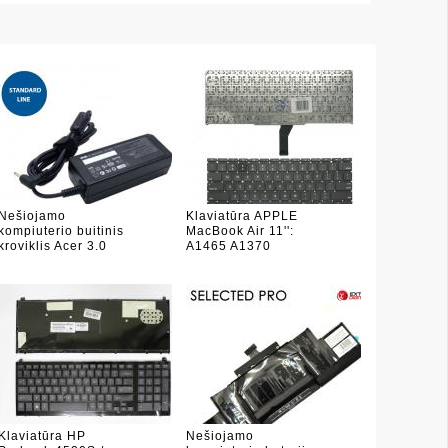
Nešiojamo
Klaviatūra APPLE
kompiuterio buitinis
MacBook Air 11'':
kroviklis Acer 3.0
A1465 A1370
Klaviatūra HP
Nešiojamo