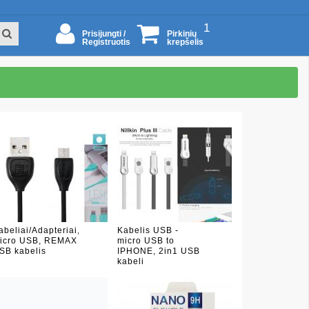
1
Prisijungti /
Pirkinių
Registruotis
krepšelis
abeliai/Adapteriai,
Kabelis USB -
icro USB, REMAX
micro USB to
SB kabelis
IPHONE, 2in1 USB
kabeli