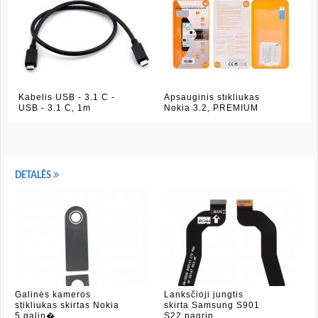
Kabelis USB - 3.1 C -
Apsauginis stikliukas
USB - 3.1 C, 1m
Nokia 3.2, PREMIUM
DETALĖS
Galinės kameros
Lanksčioji jungtis
stikliukas skirtas Nokia
skirta Samsung S901
5 galin�
S22 pagrin