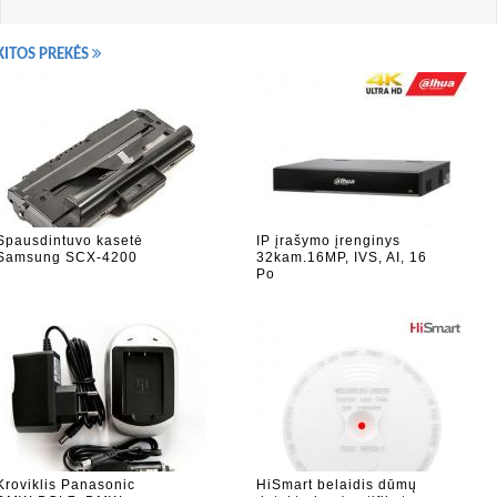
KITOS PREKĖS
Spausdintuvo kasetė
IP įrašymo įrenginys
Samsung SCX-4200
32kam.16MP, IVS, AI, 16
Po
Kroviklis Panasonic
HiSmart belaidis dūmų