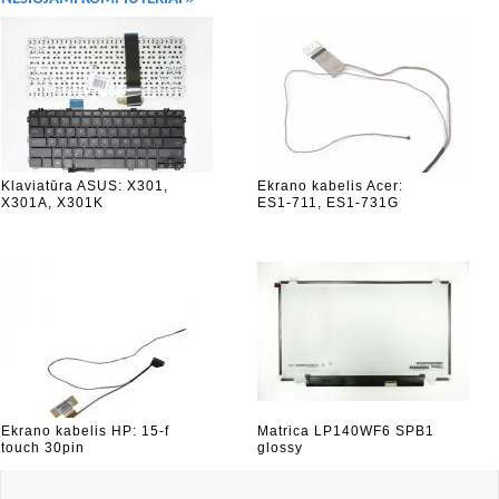
Klaviatūra ASUS: X301,
Ekrano kabelis Acer:
X301A, X301K
ES1-711, ES1-731G
Ekrano kabelis HP: 15-f
Matrica LP140WF6 SPB1
touch 30pin
glossy