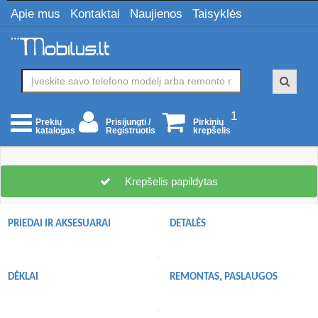
Apie mus
Kontaktai
Naujienos
Taisyklės
1
Prisijungti /
Pirkinių
Prekių
Registruotis
krepšelis
katalogas
Krepšelis papildytas
PRIEDAI IR AKSESUARAI
DETALĖS
DĖKLAI
REMONTAS, PASLAUGOS