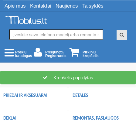
Apie mus
Kontaktai
Naujienos
Taisyklės
Prisijungti /
Pirkinių
Prekių
Registruotis
krepšelis
katalogas
Krepšelis papildytas
PRIEDAI IR AKSESUARAI
DETALĖS
DĖKLAI
REMONTAS, PASLAUGOS