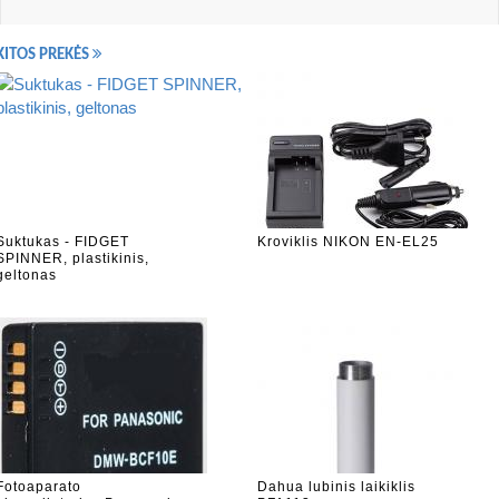
KITOS PREKĖS
Suktukas - FIDGET
Kroviklis NIKON EN-EL25
SPINNER, plastikinis,
geltonas
Fotoaparato
Dahua lubinis laikiklis