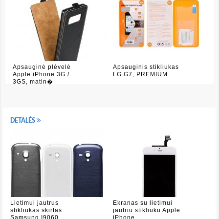
Apsauginė plėvelė
Apsauginis stikliukas
Apple iPhone 3G /
LG G7, PREMIUM
3GS, matin�
DETALĖS
Lietimui jautrus
Ekranas su lietimui
stikliukas skirtas
jautriu stikliuku Apple
Samsung I9060
iPhone