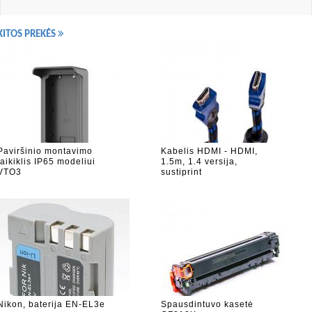
KITOS PREKĖS
Paviršinio montavimo
Kabelis HDMI - HDMI,
laikiklis IP65 modeliui
1.5m, 1.4 versija,
VTO3
sustiprint
Nikon, baterija EN-EL3e
Spausdintuvo kasetė