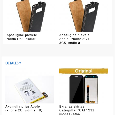
Apsauginė plėvelė
Apsauginė plėvelė
Nokia E63, skaidri
Apple iPhone 3G /
3GS, matin�
DETALĖS
Akumuliatorius Apple
Ekranas skirtas
iPhone 2G, vidinis, HQ
Caterpillar "CAT" S32
juodas (Atna