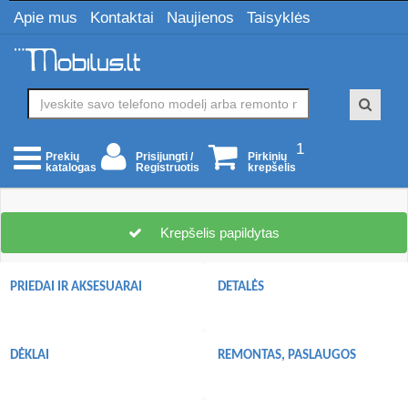
Apie mus
Kontaktai
Naujienos
Taisyklės
1
Prisijungti /
Pirkinių
Prekių
Registruotis
krepšelis
katalogas
Krepšelis papildytas
PRIEDAI IR AKSESUARAI
DETALĖS
DĖKLAI
REMONTAS, PASLAUGOS