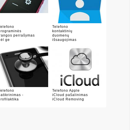
Telefono
Telefono
programinės
kontaktinių
įrangos perrašymas
duomenų
dėl ge
išsaugojimas
(sud�
Telefono
Telefono Apple
patikrinimas -
iCloud pašalinimas
profilaktika
iCloud Removing