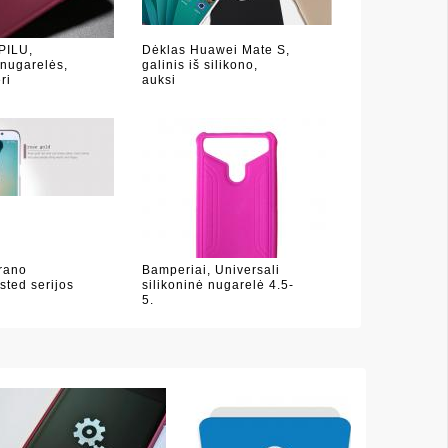
PILU,
Dėklas Huawei Mate S,
ugarelės,
galinis iš silikono,
ri
auksi
rano
Bamperiai, Universali
sted serijos
silikoninė nugarelė 4.5-
5.