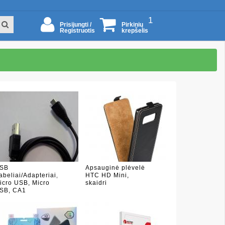
1
Prisijungti /
Pirkinių
Registruotis
krepšelis
SB
Apsauginė plėvelė
abeliai/Adapteriai,
HTC HD Mini,
icro USB, Micro
skaidri
SB, CA1