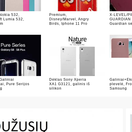
Nokia 532,
Premium,
X-LEVEL/PI
ft Lumia 532,
Disney/Marvel, Angry
GUARDIAN n
am
Birds, Iphone 11 Pro
Guardian se
Galiniai
Dėklas Sony Xperia
Galiniai+Ek
ai, Pure Serijos
XA1 G3121, galinis iš
plevelė, Fro
g
silikon
Samsung