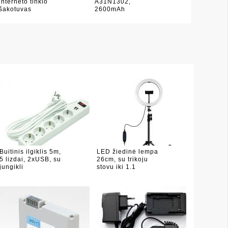
interneto tinklo
A31N1302,
šakotuvas
2600mAh
Buitinis ilgiklis 5m,
LED žiedinė lempa
5 lizdai, 2xUSB, su
26cm, su trikoju
jungikli
stovu iki 1.1