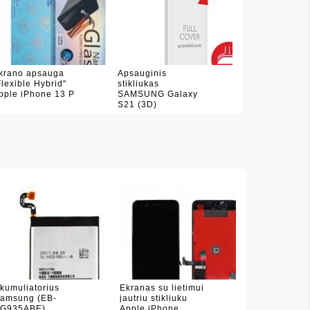
krano apsauga
Apsauginis
Flexible Hybrid"
stikliukas
pple iPhone 13 P
SAMSUNG Galaxy
S21 (3D)
kumuliatorius
Ekranas su lietimui
amsung (EB-
jautriu stikliuku
G935ABE),
Apple iPhone