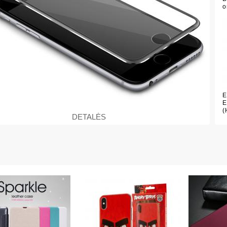
o
E
E
(
DETALĖS