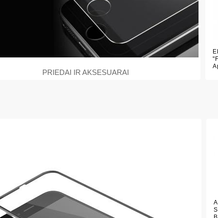
E
"
A
PRIEDAI IR AKSESUARAI
A
S
B