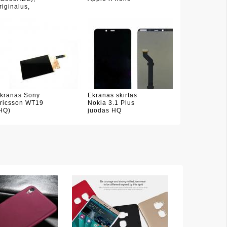
riginalus,
kranas Sony
Ekranas skirtas
ricsson WT19
Nokia 3.1 Plus
HQ)
juodas HQ