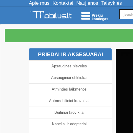
Apie mus
Kontaktai
Naujienos
Taisyklės
Prekių
katalogas
PRIEDAI IR AKSESUARAI
Apsauginės plėvelės
Apsauginiai stikliukai
Atminties laikmenos
Automobiliniai krovikliai
Buitiniai krovikliai
Kabeliai ir adapteriai