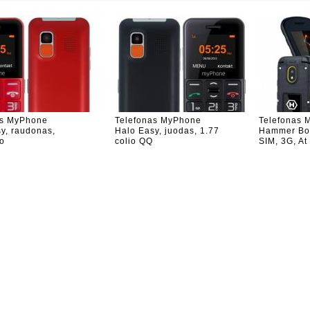
as MyPhone
Telefonas MyPhone
Telefonas 
y, raudonas,
Halo Easy, juodas, 1.77
Hammer Bow
io
colio QQ
SIM, 3G, At