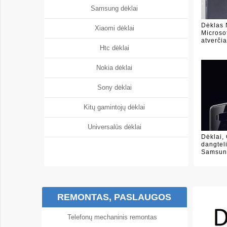
Samsung dėklai
Dėklas 
Xiaomi dėklai
Microso
atverči
Htc dėklai
Nokia dėklai
Sony dėklai
Kitų gamintojų dėklai
Universalūs dėklai
Dėklai, 
dangteli
Samsun
REMONTAS, PASLAUGOS
Telefonų mechaninis remontas