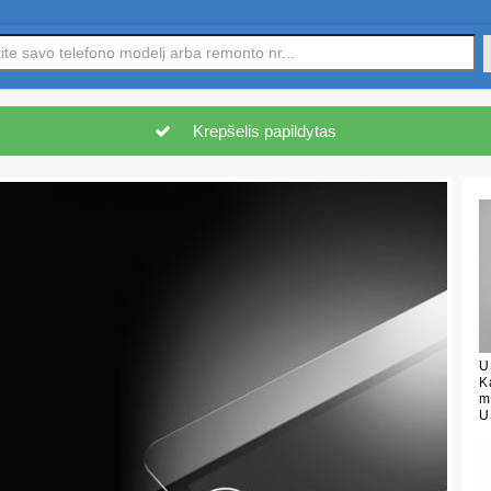
Krepšelis papildytas
U
K
m
U