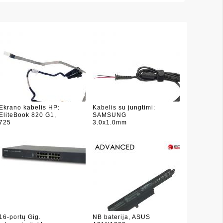
Ekrano kabelis HP:
Kabelis su jungtimi:
EliteBook 820 G1,
SAMSUNG
725
3.0x1.0mm
16-portų Gig.
NB baterija, ASUS