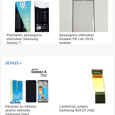
Planšetės apsauginis
Apsauginis stikliukas
stikliukas Samsung
Huawei P9 Lite 2019,
Galaxy T
lenktas
DETALĖS
Ekranas su lietimui
Lanksčioji jungtis
jautriu stikliuku
Samsung B3410 (HQ)
Samsung Gala