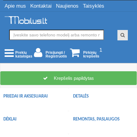
Apie mus
Kontaktai
Naujienos
Taisyklės
1
Prisijungti /
Pirkinių
Prekių
Registruotis
krepšelis
katalogas
Krepšelis papildytas
PRIEDAI IR AKSESUARAI
DETALĖS
DĖKLAI
REMONTAS, PASLAUGOS