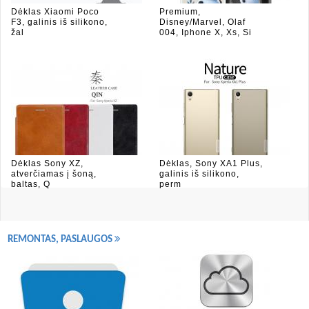
Dėklas Xiaomi Poco
Premium,
F3, galinis iš silikono,
Disney/Marvel, Olaf
žal
004, Iphone X, Xs, Si
Dėklas Sony XZ,
Dėklas, Sony XA1 Plus,
atverčiamas į šoną,
galinis iš silikono,
baltas, Q
perm
REMONTAS, PASLAUGOS