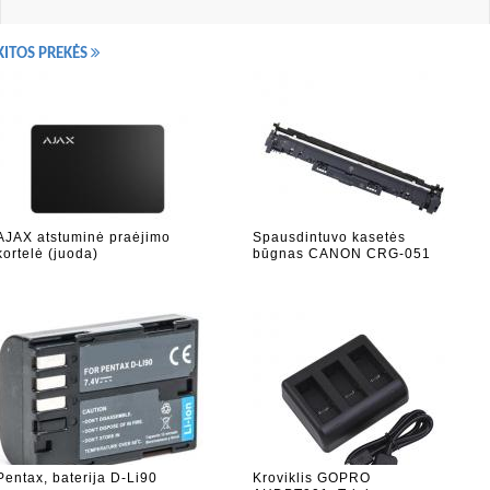
KITOS PREKĖS
AJAX atstuminė praėjimo
Spausdintuvo kasetės
kortelė (juoda)
būgnas CANON CRG-051
Pentax, baterija D-Li90
Kroviklis GOPRO