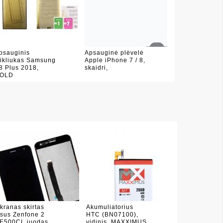
psauginis
Apsauginė plėvelė
tikliukas Samsung
Apple iPhone 7 / 8,
8 Plus 2018,
skaidri,
OLD
kranas skirtas
Akumuliatorius
sus Zenfone 2
HTC (BN07100),
E500CL juodas
vidinis, MAXXIMUS,