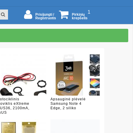
1
Prisijungti /
Pirkinių
Registruotis
krepšelis
otociklinis
Apsauginė plėvelė
roviklis eXtreme
Samsung Note 4
US36, 2100mA,
Edge, 2 siliko
xUS