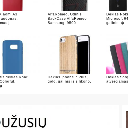
Xiaomi A3,
AlfaRomeo, Odinis
Dėklas Noki
Raudonas,
BackCase AlfaRomeo
Microsoft 6
amas į
Samsung i9500
galinis i�
inis dėklas Roar
Dėklas Iphone 7 Plus,
Dėklas Sony
Colorful,
gold, galinis iš silikono,
atverčiamas
g