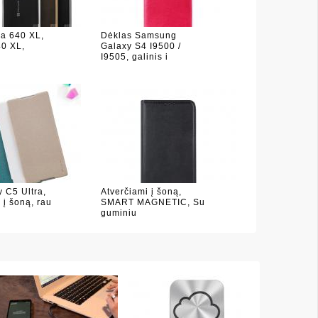
a 640 XL,
Dėklas Samsung
40 XL,
Galaxy S4 I9500 /
I9505, galinis i
 C5 Ultra,
Atverčiami į šoną,
 į šoną, rau
SMART MAGNETIC, Su
guminiu