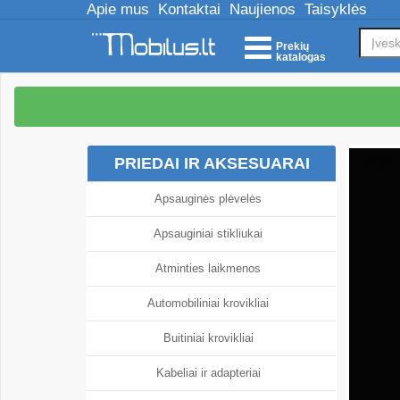
Apie mus
Kontaktai
Naujienos
Taisyklės
Prekių
katalogas
PRIEDAI IR AKSESUARAI
Apsauginės plėvelės
Apsauginiai stikliukai
Atminties laikmenos
Automobiliniai krovikliai
Buitiniai krovikliai
Kabeliai ir adapteriai