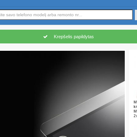
Krepšelis papildytas
M
k
M
2