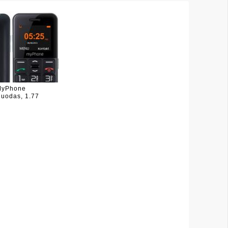
MyPhone
juodas, 1.77