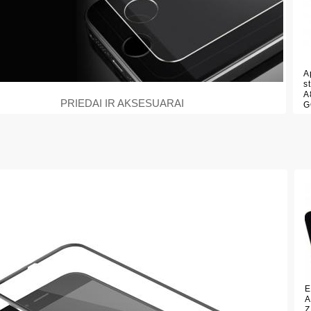
A
s
A
PRIEDAI IR AKSESUARAI
G
E
A
Z