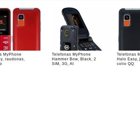
as MyPhone
Telefonas MyPhone
Telefonas 
y, raudonas,
Hammer Bow, Black, 2
Halo Easy, 
io
SIM, 3G, At
colio QQ