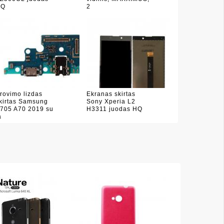
HQ
2
rovimo lizdas
Ekranas skirtas
kirtas Samsung
Sony Xperia L2
705 A70 2019 su
H3311 juodas HQ
a