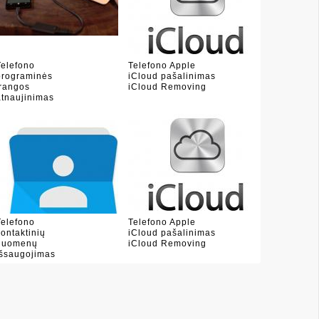
Telefono
Telefono Apple
programinės
iCloud pašalinimas
įrangos
iCloud Removing
atnaujinimas
Telefono
Telefono Apple
kontaktinių
iCloud pašalinimas
duomenų
iCloud Removing
išsaugojimas
(sud�