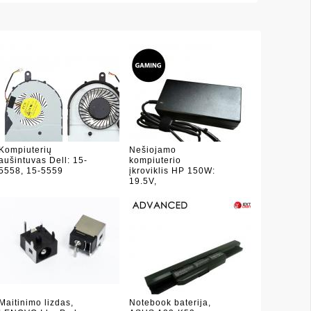
Kompiuterių
Nešiojamo
aušintuvas Dell: 15-
kompiuterio
5558, 15-5559
įkroviklis HP 150W:
19.5V,
Maitinimo lizdas,
Notebook baterija,