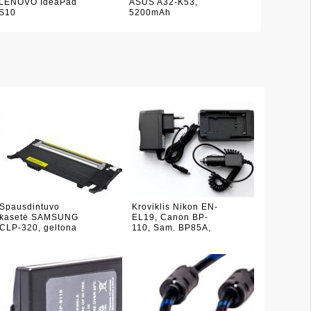
LENOVO IdeaPad
ASUS A32-K53,
S10
5200mAh
Spausdintuvo
Kroviklis Nikon EN-
kasetė SAMSUNG
EL19, Canon BP-
CLP-320, geltona
110, Sam. BP85A,