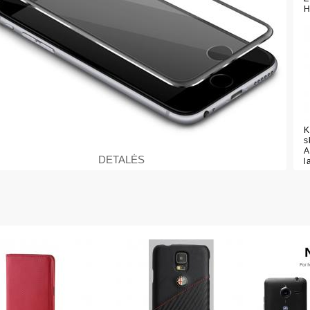
K
s
A
DETALĖS
l