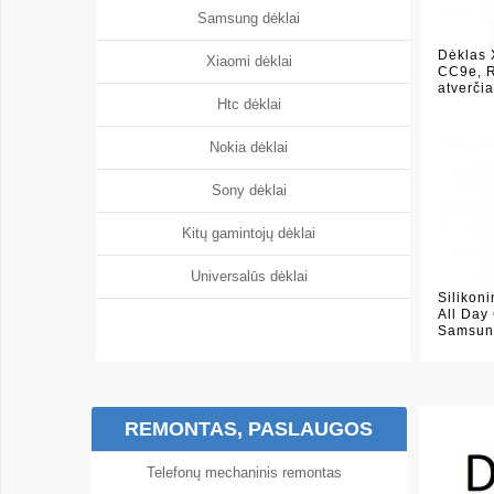
Samsung dėklai
Dėklas 
Xiaomi dėklai
CC9e, 
atverči
Htc dėklai
Nokia dėklai
Sony dėklai
Kitų gamintojų dėklai
Universalūs dėklai
Silikon
All Day 
Samsun
REMONTAS, PASLAUGOS
Telefonų mechaninis remontas