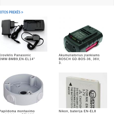
KITOS PREKĖS
Kroviklis Panasonic
Akumuliatorius įrankiams
DMW-BMB9,EN-EL14"
BOSCH GD-BOS-36, 36V,
3.
Papildoma montavimo
Nikon, baterija EN-EL8