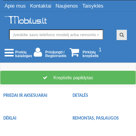
Apie mus
Kontaktai
Naujienos
Taisyklės
1
Prisijungti /
Pirkinių
Prekių
Registruotis
krepšelis
katalogas
Krepšelis papildytas
PRIEDAI IR AKSESUARAI
DETALĖS
DĖKLAI
REMONTAS, PASLAUGOS